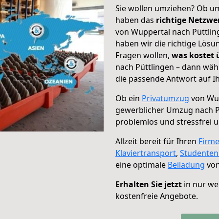
Sie wollen umziehen? Ob um
haben das
richtige Netzw
von Wuppertal nach Püttlin
haben wir die richtige Lösu
Fragen wollen,
was kostet
nach Püttlingen – dann wäh
die passende Antwort auf Ih
Ob ein
Privatumzug
von Wup
gewerblicher Umzug nach P
problemlos und stressfrei 
Allzeit bereit für Ihren
Firm
Klaviertransport
,
Studente
eine optimale
Beiladung
von
Erhalten Sie jetzt
in nur we
kostenfreie Angebote.