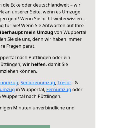
 die Ecke oder deutschlandweit – wir
erk
an unserer Seite, wenn es Umzüge
gen geht! Wenn Sie nicht weiterwissen –
ng für Sie! Wenn Sie Antworten auf Ihre
 überhaupt mein Umzug
von Wuppertal
len Sie sie uns, denn wir haben immer
re Fragen parat.
pertal nach Püttlingen oder ein
üttlingen,
wir helfen
, damit Sie
umziehen können.
enumzug
,
Seniorenumzug
,
Tresor
– &
numzug
in Wuppertal,
Fernumzug
oder
 Wuppertal nach Püttlingen.
nigen Minuten unverbindliche und