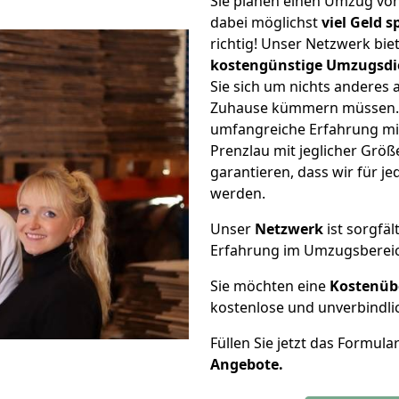
Sie planen einen Umzug vo
dabei möglichst
viel Geld 
richtig! Unser Netzwerk bi
kostengünstige Umzugsdi
Sie sich um nichts anderes 
Zuhause kümmern müssen. W
umfangreiche Erfahrung m
Prenzlau mit jeglicher Gr
garantieren, dass wir für j
werden.
Unser
Netzwerk
ist sorgfäl
Erfahrung im Umzugsberei
Sie möchten eine
Kostenüb
kostenlose und unverbindli
Füllen Sie jetzt das Formula
Angebote.