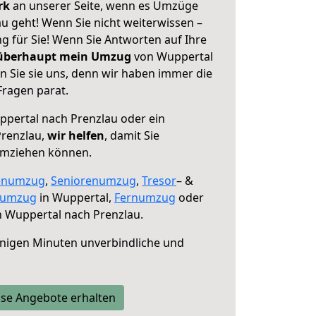
erk
an unserer Seite, wenn es Umzüge
u geht! Wenn Sie nicht weiterwissen –
ng für Sie! Wenn Sie Antworten auf Ihre
 überhaupt mein Umzug
von Wuppertal
n Sie sie uns, denn wir haben immer die
Fragen parat.
pertal nach Prenzlau oder ein
renzlau,
wir helfen
, damit Sie
umziehen können.
enumzug
,
Seniorenumzug
,
Tresor
– &
numzug
in Wuppertal,
Fernumzug
oder
 Wuppertal nach Prenzlau.
nigen Minuten unverbindliche und
se Angebote erhalten