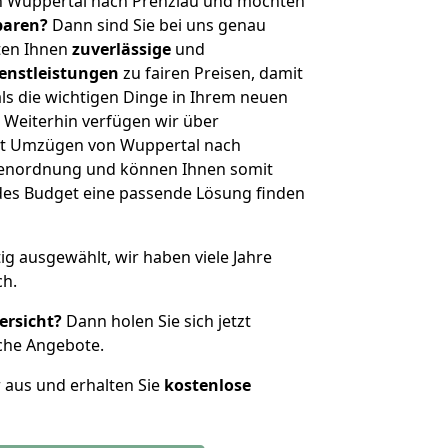
n Wuppertal nach Prenzlau und möchten
sparen?
Dann sind Sie bei uns genau
eten Ihnen
zuverlässige
und
enstleistungen
zu fairen Preisen, damit
als die wichtigen Dinge in Ihrem neuen
eiterhin verfügen wir über
it Umzügen von Wuppertal nach
ößenordnung und können Ihnen somit
edes Budget eine passende Lösung finden
tig ausgewählt, wir haben viele Jahre
ch.
ersicht?
Dann holen Sie sich jetzt
che Angebote.
r aus und erhalten Sie
kostenlose