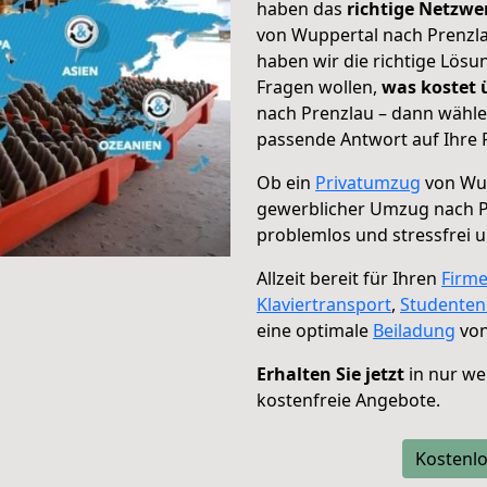
haben das
richtige Netzw
von Wuppertal nach Prenzla
haben wir die richtige Lösu
Fragen wollen,
was kostet
nach Prenzlau – dann wähle
passende Antwort auf Ihre 
Ob ein
Privatumzug
von Wup
gewerblicher Umzug nach P
problemlos und stressfrei 
Allzeit bereit für Ihren
Firm
Klaviertransport
,
Studente
eine optimale
Beiladung
von
Erhalten Sie jetzt
in nur we
kostenfreie Angebote.
Kostenlo