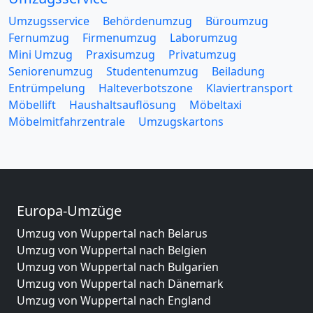
Umzugsservice
Behördenumzug
Büroumzug
Fernumzug
Firmenumzug
Laborumzug
Mini Umzug
Praxisumzug
Privatumzug
Seniorenumzug
Studentenumzug
Beiladung
Entrümpelung
Halteverbotszone
Klaviertransport
Möbellift
Haushaltsauflösung
Möbeltaxi
Möbelmitfahrzentrale
Umzugskartons
Europa-Umzüge
Umzug von Wuppertal nach Belarus
Umzug von Wuppertal nach Belgien
Umzug von Wuppertal nach Bulgarien
Umzug von Wuppertal nach Dänemark
Umzug von Wuppertal nach England