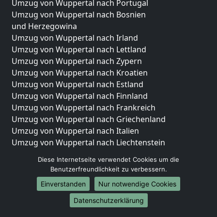
Umzug von Wuppertal nach Portugal
Umzug von Wuppertal nach Bosnien
und Herzegowina
Umzug von Wuppertal nach Irland
Umzug von Wuppertal nach Lettland
Umzug von Wuppertal nach Zypern
Umzug von Wuppertal nach Kroatien
Umzug von Wuppertal nach Estland
Umzug von Wuppertal nach Finnland
Umzug von Wuppertal nach Frankreich
Umzug von Wuppertal nach Griechenland
Umzug von Wuppertal nach Italien
Umzug von Wuppertal nach Liechtenstein
Umzug von Wuppertal nach Luxemburg
Diese Internetseite verwendet Cookies um die
Umzug von Wuppertal nach Niederlande
Benutzerfreundlichkeit zu verbessern.
Umzug von Wuppertal nach Norwegen
Einverstanden
Nur notwendige Cookies
Umzüge-Deutschlandweit
Datenschutzerklärung
Umzug von Wuppertal nach Berlin