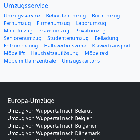
Umzugsservice
Umzugsservice
Behördenumzug
Büroumzug
Fernumzug
Firmenumzug
Laborumzug
Mini Umzug
Praxisumzug
Privatumzug
Seniorenumzug
Studentenumzug
Beiladung
Entrümpelung
Halteverbotszone
Klaviertransport
Möbellift
Haushaltsauflösung
Möbeltaxi
Möbelmitfahrzentrale
Umzugskartons
Europa-Umzüge
Umzug von Wuppertal nach Belarus
Umzug von Wuppertal nach Belgien
Umzug von Wuppertal nach Bulgarien
Umzug von Wuppertal nach Dänemark