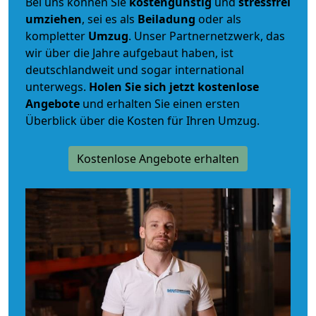
Bei uns können Sie
kostengünstig
und
stressfrei
umziehen
, sei es als
Beiladung
oder als
kompletter
Umzug
. Unser Partnernetzwerk, das
wir über die Jahre aufgebaut haben, ist
deutschlandweit und sogar international
unterwegs.
Holen Sie sich jetzt kostenlose
Angebote
und erhalten Sie einen ersten
Überblick über die Kosten für Ihren Umzug.
Kostenlose Angebote erhalten