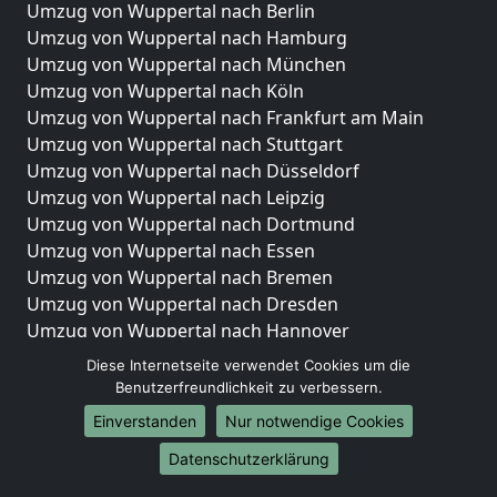
Umzug von Wuppertal nach Berlin
Umzug von Wuppertal nach Hamburg
Umzug von Wuppertal nach München
Umzug von Wuppertal nach Köln
Umzug von Wuppertal nach Frankfurt am Main
Umzug von Wuppertal nach Stuttgart
Umzug von Wuppertal nach Düsseldorf
Umzug von Wuppertal nach Leipzig
Umzug von Wuppertal nach Dortmund
Umzug von Wuppertal nach Essen
Umzug von Wuppertal nach Bremen
Umzug von Wuppertal nach Dresden
Umzug von Wuppertal nach Hannover
Umzug von Wuppertal nach Nürnberg
Diese Internetseite verwendet Cookies um die
Umzug von Wuppertal nach Duisburg
Benutzerfreundlichkeit zu verbessern.
Umzug von Wuppertal nach Bochum
Einverstanden
Nur notwendige Cookies
Umzug von Wuppertal nach Wuppertal
Datenschutzerklärung
Umzug von Wuppertal nach Bielefeld
Umzug von Wuppertal nach Bonn