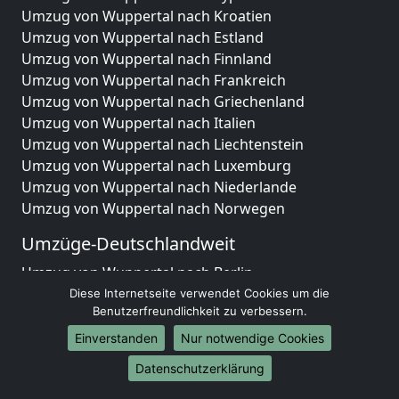
Umzug von Wuppertal nach Kroatien
Umzug von Wuppertal nach Estland
Umzug von Wuppertal nach Finnland
Umzug von Wuppertal nach Frankreich
Umzug von Wuppertal nach Griechenland
Umzug von Wuppertal nach Italien
Umzug von Wuppertal nach Liechtenstein
Umzug von Wuppertal nach Luxemburg
Umzug von Wuppertal nach Niederlande
Umzug von Wuppertal nach Norwegen
Umzüge-Deutschlandweit
Umzug von Wuppertal nach Berlin
Umzug von Wuppertal nach Hamburg
Diese Internetseite verwendet Cookies um die
Benutzerfreundlichkeit zu verbessern.
Umzug von Wuppertal nach München
Umzug von Wuppertal nach Köln
Einverstanden
Nur notwendige Cookies
Umzug von Wuppertal nach Frankfurt am Main
Datenschutzerklärung
Umzug von Wuppertal nach Stuttgart