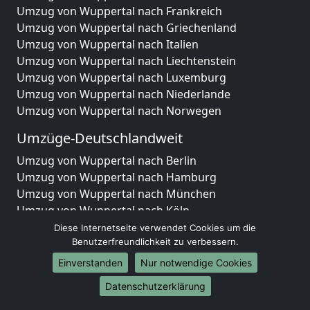
Umzug von Wuppertal nach Frankreich
Umzug von Wuppertal nach Griechenland
Umzug von Wuppertal nach Italien
Umzug von Wuppertal nach Liechtenstein
Umzug von Wuppertal nach Luxemburg
Umzug von Wuppertal nach Niederlande
Umzug von Wuppertal nach Norwegen
Umzüge-Deutschlandweit
Umzug von Wuppertal nach Berlin
Umzug von Wuppertal nach Hamburg
Umzug von Wuppertal nach München
Umzug von Wuppertal nach Köln
Umzug von Wuppertal nach Frankfurt am Main
Diese Internetseite verwendet Cookies um die
Umzug von Wuppertal nach Stuttgart
Benutzerfreundlichkeit zu verbessern.
Umzug von Wuppertal nach Düsseldorf
Einverstanden
Nur notwendige Cookies
Umzug von Wuppertal nach Leipzig
Datenschutzerklärung
Umzug von Wuppertal nach Dortmund
Umzug von Wuppertal nach Essen