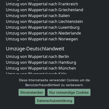
Umzug von Wuppertal nach Frankreich
Umzug von Wuppertal nach Griechenland
Umzug von Wuppertal nach Italien
Umzug von Wuppertal nach Liechtenstein
Umzug von Wuppertal nach Luxemburg
Umzug von Wuppertal nach Niederlande
Umzug von Wuppertal nach Norwegen
Umzüge-Deutschlandweit
Umzug von Wuppertal nach Berlin
Umzug von Wuppertal nach Hamburg
Umzug von Wuppertal nach München
Umzug von Wuppertal nach Köln
Umzug von Wuppertal nach Frankfurt am Main
Diese Internetseite verwendet Cookies um die
Umzug von Wuppertal nach Stuttgart
Benutzerfreundlichkeit zu verbessern.
Umzug von Wuppertal nach Düsseldorf
Einverstanden
Nur notwendige Cookies
Umzug von Wuppertal nach Leipzig
Datenschutzerklärung
Umzug von Wuppertal nach Dortmund
Umzug von Wuppertal nach Essen