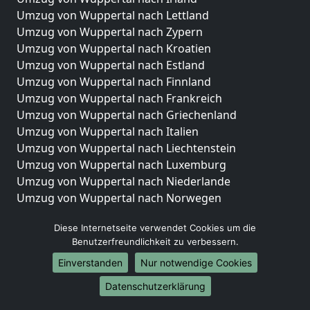
Umzug von Wuppertal nach Lettland
Umzug von Wuppertal nach Zypern
Umzug von Wuppertal nach Kroatien
Umzug von Wuppertal nach Estland
Umzug von Wuppertal nach Finnland
Umzug von Wuppertal nach Frankreich
Umzug von Wuppertal nach Griechenland
Umzug von Wuppertal nach Italien
Umzug von Wuppertal nach Liechtenstein
Umzug von Wuppertal nach Luxemburg
Umzug von Wuppertal nach Niederlande
Umzug von Wuppertal nach Norwegen
Umzüge-Deutschlandweit
Diese Internetseite verwendet Cookies um die
Benutzerfreundlichkeit zu verbessern.
Umzug von Wuppertal nach Berlin
Umzug von Wuppertal nach Hamburg
Einverstanden
Nur notwendige Cookies
Umzug von Wuppertal nach München
Datenschutzerklärung
Umzug von Wuppertal nach Köln