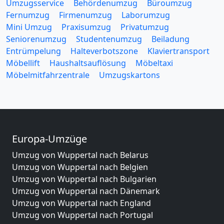
Umzugsservice
Behördenumzug
Büroumzug
Fernumzug
Firmenumzug
Laborumzug
Mini Umzug
Praxisumzug
Privatumzug
Seniorenumzug
Studentenumzug
Beiladung
Entrümpelung
Halteverbotszone
Klaviertransport
Möbellift
Haushaltsauflösung
Möbeltaxi
Möbelmitfahrzentrale
Umzugskartons
Europa-Umzüge
Umzug von Wuppertal nach Belarus
Umzug von Wuppertal nach Belgien
Umzug von Wuppertal nach Bulgarien
Umzug von Wuppertal nach Dänemark
Umzug von Wuppertal nach England
Umzug von Wuppertal nach Portugal