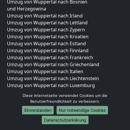
Umzug von Wuppertal nach Bosnien
und Herzegowina
Umzug von Wuppertal nach Irland
Umzug von Wuppertal nach Lettland
Umzug von Wuppertal nach Zypern
Umzug von Wuppertal nach Kroatien
Umzug von Wuppertal nach Estland
Umzug von Wuppertal nach Finnland
Umzug von Wuppertal nach Frankreich
Umzug von Wuppertal nach Griechenland
Umzug von Wuppertal nach Italien
Umzug von Wuppertal nach Liechtenstein
Umzug von Wuppertal nach Luxemburg
Umzug von Wuppertal nach Niederlande
Diese Internetseite verwendet Cookies um die
Umzug von Wuppertal nach Norwegen
Benutzerfreundlichkeit zu verbessern.
Umzüge-Deutschlandweit
Einverstanden
Nur notwendige Cookies
Umzug von Wuppertal nach Berlin
Datenschutzerklärung
Umzug von Wuppertal nach Hamburg