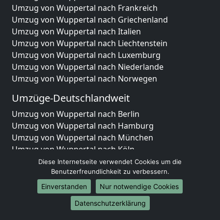
Umzug von Wuppertal nach Frankreich
Umzug von Wuppertal nach Griechenland
Umzug von Wuppertal nach Italien
Umzug von Wuppertal nach Liechtenstein
Umzug von Wuppertal nach Luxemburg
Umzug von Wuppertal nach Niederlande
Umzug von Wuppertal nach Norwegen
Umzüge-Deutschlandweit
Umzug von Wuppertal nach Berlin
Umzug von Wuppertal nach Hamburg
Umzug von Wuppertal nach München
Umzug von Wuppertal nach Köln
Umzug von Wuppertal nach Frankfurt am Main
Diese Internetseite verwendet Cookies um die
Umzug von Wuppertal nach Stuttgart
Benutzerfreundlichkeit zu verbessern.
Umzug von Wuppertal nach Düsseldorf
Einverstanden
Nur notwendige Cookies
Umzug von Wuppertal nach Leipzig
Datenschutzerklärung
Umzug von Wuppertal nach Dortmund
Umzug von Wuppertal nach Essen