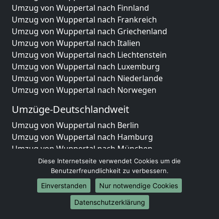
Umzug von Wuppertal nach Finnland
Umzug von Wuppertal nach Frankreich
Umzug von Wuppertal nach Griechenland
Umzug von Wuppertal nach Italien
Umzug von Wuppertal nach Liechtenstein
Umzug von Wuppertal nach Luxemburg
Umzug von Wuppertal nach Niederlande
Umzug von Wuppertal nach Norwegen
Umzüge-Deutschlandweit
Umzug von Wuppertal nach Berlin
Umzug von Wuppertal nach Hamburg
Umzug von Wuppertal nach München
Umzug von Wuppertal nach Köln
Diese Internetseite verwendet Cookies um die
Umzug von Wuppertal nach Frankfurt am Main
Benutzerfreundlichkeit zu verbessern.
Umzug von Wuppertal nach Stuttgart
Einverstanden
Nur notwendige Cookies
Umzug von Wuppertal nach Düsseldorf
Datenschutzerklärung
Umzug von Wuppertal nach Leipzig
Umzug von Wuppertal nach Dortmund