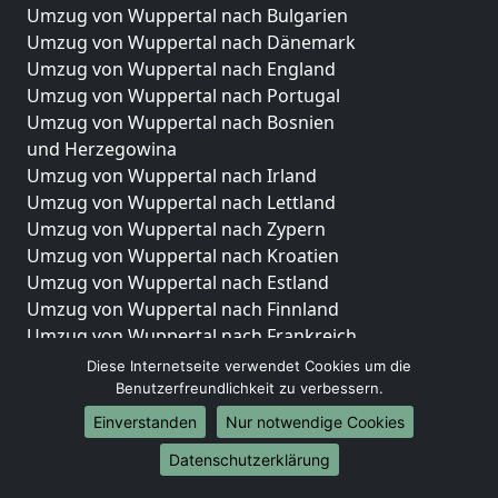
Umzug von Wuppertal nach Bulgarien
Umzug von Wuppertal nach Dänemark
Umzug von Wuppertal nach England
Umzug von Wuppertal nach Portugal
Umzug von Wuppertal nach Bosnien
und Herzegowina
Umzug von Wuppertal nach Irland
Umzug von Wuppertal nach Lettland
Umzug von Wuppertal nach Zypern
Umzug von Wuppertal nach Kroatien
Umzug von Wuppertal nach Estland
Umzug von Wuppertal nach Finnland
Umzug von Wuppertal nach Frankreich
Umzug von Wuppertal nach Griechenland
Diese Internetseite verwendet Cookies um die
Umzug von Wuppertal nach Italien
Benutzerfreundlichkeit zu verbessern.
Umzug von Wuppertal nach Liechtenstein
Einverstanden
Nur notwendige Cookies
Umzug von Wuppertal nach Luxemburg
Datenschutzerklärung
Umzug von Wuppertal nach Niederlande
Umzug von Wuppertal nach Norwegen