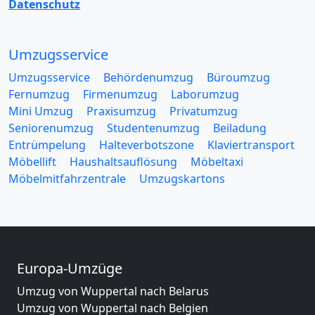
Datenschutz
Umzugsservice
Umzugsservice
Behördenumzug
Büroumzug
Fernumzug
Firmenumzug
Laborumzug
Mini Umzug
Praxisumzug
Privatumzug
Seniorenumzug
Studentenumzug
Beiladung
Entrümpelung
Halteverbotszone
Klaviertransport
Möbellift
Haushaltsauflösung
Möbeltaxi
Möbelmitfahrzentrale
Umzugskartons
Europa-Umzüge
Umzug von Wuppertal nach Belarus
Umzug von Wuppertal nach Belgien