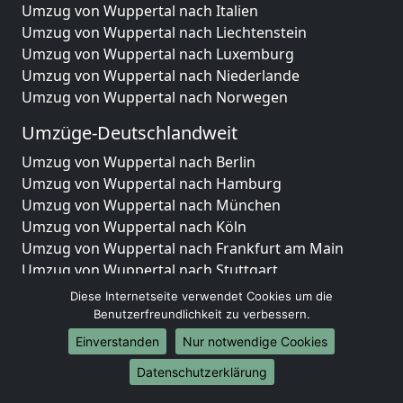
Umzug von Wuppertal nach Italien
Umzug von Wuppertal nach Liechtenstein
Umzug von Wuppertal nach Luxemburg
Umzug von Wuppertal nach Niederlande
Umzug von Wuppertal nach Norwegen
Umzüge-Deutschlandweit
Umzug von Wuppertal nach Berlin
Umzug von Wuppertal nach Hamburg
Umzug von Wuppertal nach München
Umzug von Wuppertal nach Köln
Umzug von Wuppertal nach Frankfurt am Main
Umzug von Wuppertal nach Stuttgart
Umzug von Wuppertal nach Düsseldorf
Diese Internetseite verwendet Cookies um die
Umzug von Wuppertal nach Leipzig
Benutzerfreundlichkeit zu verbessern.
Umzug von Wuppertal nach Dortmund
Einverstanden
Nur notwendige Cookies
Umzug von Wuppertal nach Essen
Datenschutzerklärung
Umzug von Wuppertal nach Bremen
Umzug von Wuppertal nach Dresden