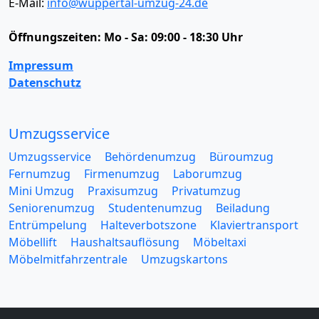
E-Mail:
info@wuppertal-umzug-24.de
Öffnungszeiten:
Mo - Sa: 09:00 - 18:30 Uhr
Impressum
Datenschutz
Umzugsservice
Umzugsservice
Behördenumzug
Büroumzug
Fernumzug
Firmenumzug
Laborumzug
Mini Umzug
Praxisumzug
Privatumzug
Seniorenumzug
Studentenumzug
Beiladung
Entrümpelung
Halteverbotszone
Klaviertransport
Möbellift
Haushaltsauflösung
Möbeltaxi
Möbelmitfahrzentrale
Umzugskartons