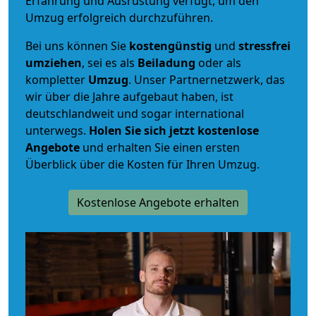
Erfahrung und Ausrüstung verfügt, um den
Umzug erfolgreich durchzuführen.
Bei uns können Sie
kostengünstig
und
stressfrei
umziehen
, sei es als
Beiladung
oder als
kompletter
Umzug
. Unser Partnernetzwerk, das
wir über die Jahre aufgebaut haben, ist
deutschlandweit und sogar international
unterwegs.
Holen Sie sich jetzt kostenlose
Angebote
und erhalten Sie einen ersten
Überblick über die Kosten für Ihren Umzug.
Kostenlose Angebote erhalten