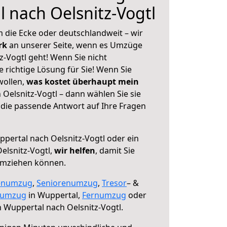
 nach Oelsnitz-Vogtl
 die Ecke oder deutschlandweit – wir
erk
an unserer Seite, wenn es Umzüge
-Vogtl geht! Wenn Sie nicht
e richtige Lösung für Sie! Wenn Sie
wollen,
was kostet überhaupt mein
Oelsnitz-Vogtl – dann wählen Sie sie
die passende Antwort auf Ihre Fragen
pertal nach Oelsnitz-Vogtl oder ein
elsnitz-Vogtl,
wir helfen
, damit Sie
umziehen können.
enumzug
,
Seniorenumzug
,
Tresor
– &
numzug
in Wuppertal,
Fernumzug
oder
 Wuppertal nach Oelsnitz-Vogtl.