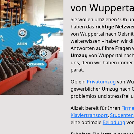
von Wuppertal
Sie wollen umziehen? Ob um
haben das
richtige Netzw
von Wuppertal nach Oelsnitz
weiterwissen – haben wir di
Antworten auf Ihre Fragen 
Umzug
von Wuppertal nach 
uns, denn wir haben immer 
parat.
Ob ein
Privatumzug
von Wup
gewerblicher Umzug nach O
problemlos und stressfrei 
Allzeit bereit für Ihren
Firm
Klaviertransport
,
Studente
eine optimale
Beiladung
von