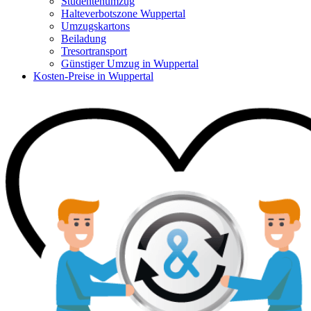
Studentenumzug
Halteverbotszone Wuppertal
Umzugskartons
Beiladung
Tresortransport
Günstiger Umzug in Wuppertal
Kosten-Preise in Wuppertal