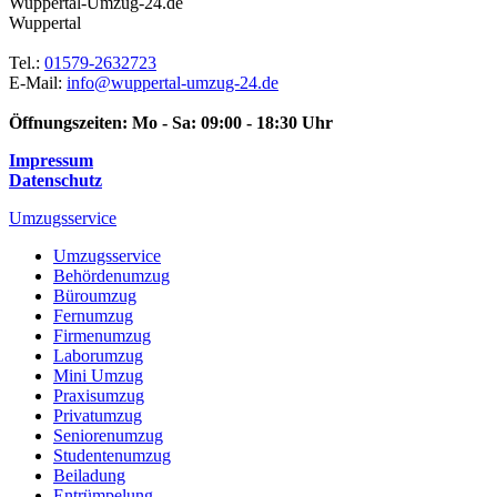
Wuppertal-Umzug-24.de
Wuppertal
Tel.:
01579-2632723
E-Mail:
info@wuppertal-umzug-24.de
Öffnungszeiten:
Mo - Sa: 09:00 - 18:30 Uhr
Impressum
Datenschutz
Umzugsservice
Umzugsservice
Behördenumzug
Büroumzug
Fernumzug
Firmenumzug
Laborumzug
Mini Umzug
Praxisumzug
Privatumzug
Seniorenumzug
Studentenumzug
Beiladung
Entrümpelung