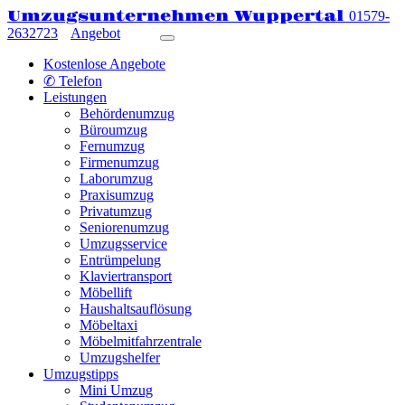
Umzugsunternehmen Wuppertal
01579-
2632723
Angebot
Kostenlose Angebote
✆ Telefon
Leistungen
Behördenumzug
Büroumzug
Fernumzug
Firmenumzug
Laborumzug
Praxisumzug
Privatumzug
Seniorenumzug
Umzugsservice
Entrümpelung
Klaviertransport
Möbellift
Haushaltsauflösung
Möbeltaxi
Möbelmitfahrzentrale
Umzugshelfer
Umzugstipps
Mini Umzug