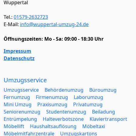
Wuppertal
Tel.:
01579-2632723
E-Mail:
info@wuppertal-umzug-24.de
Öffnungszeiten:
Mo - Sa: 09:00 - 18:30 Uhr
Impressum
Datenschutz
Umzugsservice
Umzugsservice
Behördenumzug
Büroumzug
Fernumzug
Firmenumzug
Laborumzug
Mini Umzug
Praxisumzug
Privatumzug
Seniorenumzug
Studentenumzug
Beiladung
Entrümpelung
Halteverbotszone
Klaviertransport
Möbellift
Haushaltsauflösung
Möbeltaxi
Möbelmitfahrzentrale
Umzugskartons