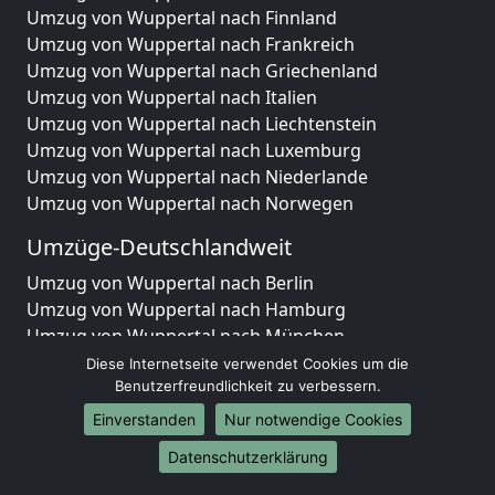
Umzug von Wuppertal nach Finnland
Umzug von Wuppertal nach Frankreich
Umzug von Wuppertal nach Griechenland
Umzug von Wuppertal nach Italien
Umzug von Wuppertal nach Liechtenstein
Umzug von Wuppertal nach Luxemburg
Umzug von Wuppertal nach Niederlande
Umzug von Wuppertal nach Norwegen
Umzüge-Deutschlandweit
Umzug von Wuppertal nach Berlin
Umzug von Wuppertal nach Hamburg
Umzug von Wuppertal nach München
Umzug von Wuppertal nach Köln
Diese Internetseite verwendet Cookies um die
Umzug von Wuppertal nach Frankfurt am Main
Benutzerfreundlichkeit zu verbessern.
Umzug von Wuppertal nach Stuttgart
Einverstanden
Nur notwendige Cookies
Umzug von Wuppertal nach Düsseldorf
Datenschutzerklärung
Umzug von Wuppertal nach Leipzig
Umzug von Wuppertal nach Dortmund