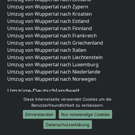
Umzug von Wuppertal nach Zypern
Umzug von Wuppertal nach Kroatien
Umzug von Wuppertal nach Estland
Umzug von Wuppertal nach Finnland
Umzug von Wuppertal nach Frankreich
Umzug von Wuppertal nach Griechenland
Umzug von Wuppertal nach Italien
Umzug von Wuppertal nach Liechtenstein
Umzug von Wuppertal nach Luxemburg
Umzug von Wuppertal nach Niederlande
Umzug von Wuppertal nach Norwegen
Umzüge-Deutschlandweit
Diese Internetseite verwendet Cookies um die
Umzug von Wuppertal nach Berlin
Benutzerfreundlichkeit zu verbessern.
Umzug von Wuppertal nach Hamburg
Umzug von Wuppertal nach München
Einverstanden
Nur notwendige Cookies
Umzug von Wuppertal nach Köln
Datenschutzerklärung
Umzug von Wuppertal nach Frankfurt am Main