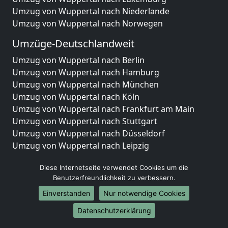
Umzug von Wuppertal nach Niederlande
Umzug von Wuppertal nach Norwegen
Umzüge-Deutschlandweit
Umzug von Wuppertal nach Berlin
Umzug von Wuppertal nach Hamburg
Umzug von Wuppertal nach München
Umzug von Wuppertal nach Köln
Umzug von Wuppertal nach Frankfurt am Main
Umzug von Wuppertal nach Stuttgart
Umzug von Wuppertal nach Düsseldorf
Umzug von Wuppertal nach Leipzig
Umzug von Wuppertal nach Dortmund
Diese Internetseite verwendet Cookies um die
Umzug von Wuppertal nach Essen
Benutzerfreundlichkeit zu verbessern.
Umzug von Wuppertal nach Bremen
Umzug von Wuppertal nach Dresden
Einverstanden
Nur notwendige Cookies
Umzug von Wuppertal nach Hannover
Datenschutzerklärung
Umzug von Wuppertal nach Nürnberg