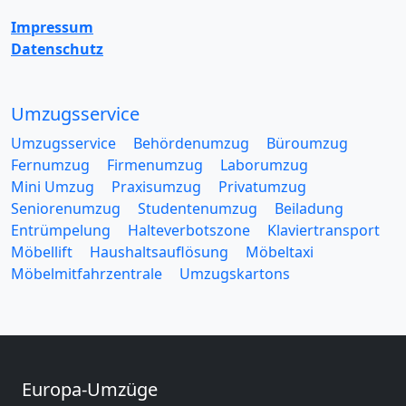
Impressum
Datenschutz
Umzugsservice
Umzugsservice
Behördenumzug
Büroumzug
Fernumzug
Firmenumzug
Laborumzug
Mini Umzug
Praxisumzug
Privatumzug
Seniorenumzug
Studentenumzug
Beiladung
Entrümpelung
Halteverbotszone
Klaviertransport
Möbellift
Haushaltsauflösung
Möbeltaxi
Möbelmitfahrzentrale
Umzugskartons
Europa-Umzüge