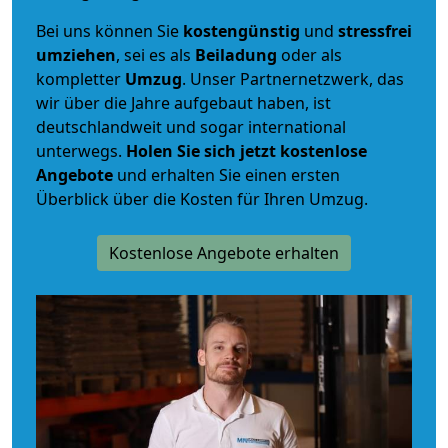
Bei uns können Sie
kostengünstig
und
stressfrei
umziehen
, sei es als
Beiladung
oder als
kompletter
Umzug
. Unser Partnernetzwerk, das
wir über die Jahre aufgebaut haben, ist
deutschlandweit und sogar international
unterwegs.
Holen Sie sich jetzt kostenlose
Angebote
und erhalten Sie einen ersten
Überblick über die Kosten für Ihren Umzug.
Kostenlose Angebote erhalten