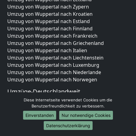
Umzug von Wuppertal nach Zypern
Umzug von Wuppertal nach Kroatien
Umzug von Wuppertal nach Estland
Umzug von Wuppertal nach Finnland
Umzug von Wuppertal nach Frankreich
Umzug von Wuppertal nach Griechenland
Umzug von Wuppertal nach Italien
Umzug von Wuppertal nach Liechtenstein
Umzug von Wuppertal nach Luxemburg
Umzug von Wuppertal nach Niederlande
Umzug von Wuppertal nach Norwegen
Umzüge-Deutschlandweit
Diese Internetseite verwendet Cookies um die
Umzug von Wuppertal nach Berlin
Benutzerfreundlichkeit zu verbessern.
Umzug von Wuppertal nach Hamburg
Umzug von Wuppertal nach München
Einverstanden
Nur notwendige Cookies
Umzug von Wuppertal nach Köln
Datenschutzerklärung
Umzug von Wuppertal nach Frankfurt am Main