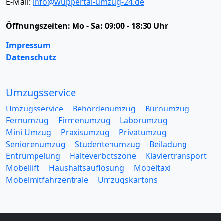
E-Mail:
info@wuppertal-umzug-24.de
Öffnungszeiten:
Mo - Sa: 09:00 - 18:30 Uhr
Impressum
Datenschutz
Umzugsservice
Umzugsservice
Behördenumzug
Büroumzug
Fernumzug
Firmenumzug
Laborumzug
Mini Umzug
Praxisumzug
Privatumzug
Seniorenumzug
Studentenumzug
Beiladung
Entrümpelung
Halteverbotszone
Klaviertransport
Möbellift
Haushaltsauflösung
Möbeltaxi
Möbelmitfahrzentrale
Umzugskartons