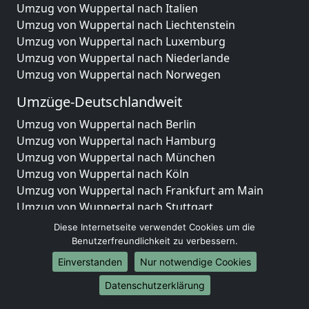
Umzug von Wuppertal nach Italien
Umzug von Wuppertal nach Liechtenstein
Umzug von Wuppertal nach Luxemburg
Umzug von Wuppertal nach Niederlande
Umzug von Wuppertal nach Norwegen
Umzüge-Deutschlandweit
Umzug von Wuppertal nach Berlin
Umzug von Wuppertal nach Hamburg
Umzug von Wuppertal nach München
Umzug von Wuppertal nach Köln
Umzug von Wuppertal nach Frankfurt am Main
Umzug von Wuppertal nach Stuttgart
Umzug von Wuppertal nach Düsseldorf
Diese Internetseite verwendet Cookies um die
Umzug von Wuppertal nach Leipzig
Benutzerfreundlichkeit zu verbessern.
Umzug von Wuppertal nach Dortmund
Einverstanden
Nur notwendige Cookies
Umzug von Wuppertal nach Essen
Datenschutzerklärung
Umzug von Wuppertal nach Bremen
Umzug von Wuppertal nach Dresden