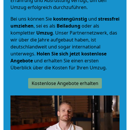
Erfahrung und Ausrüstung verfügt, um den
Umzug erfolgreich durchzuführen.
Bei uns können Sie
kostengünstig
und
stressfrei
umziehen
, sei es als
Beiladung
oder als
kompletter
Umzug
. Unser Partnernetzwerk, das
wir über die Jahre aufgebaut haben, ist
deutschlandweit und sogar international
unterwegs.
Holen Sie sich jetzt kostenlose
Angebote
und erhalten Sie einen ersten
Überblick über die Kosten für Ihren Umzug.
Kostenlose Angebote erhalten