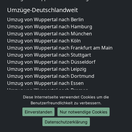
Umzüge-Deutschlandweit
Umzug von Wuppertal nach Berlin
Umzug von Wuppertal nach Hamburg
Umzug von Wuppertal nach München
Umzug von Wuppertal nach Köln
Umzug von Wuppertal nach Frankfurt am Main
Umzug von Wuppertal nach Stuttgart
Umzug von Wuppertal nach Düsseldorf
Umzug von Wuppertal nach Leipzig
Umzug von Wuppertal nach Dortmund
Umzug von Wuppertal nach Essen
Umzug von Wuppertal nach Bremen
Umzug von Wuppertal nach Dresden
Diese Internetseite verwendet Cookies um die
Benutzerfreundlichkeit zu verbessern.
Umzug von Wuppertal nach Hannover
Umzug von Wuppertal nach Nürnberg
Einverstanden
Nur notwendige Cookies
Umzug von Wuppertal nach Duisburg
Datenschutzerklärung
Umzug von Wuppertal nach Bochum