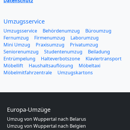
Datenschutz
Umzugsservice
Umzugsservice
Behördenumzug
Büroumzug
Fernumzug
Firmenumzug
Laborumzug
Mini Umzug
Praxisumzug
Privatumzug
Seniorenumzug
Studentenumzug
Beiladung
Entrümpelung
Halteverbotszone
Klaviertransport
Möbellift
Haushaltsauflösung
Möbeltaxi
Möbelmitfahrzentrale
Umzugskartons
Europa-Umzüge
Umzug von Wuppertal nach Belarus
Umzug von Wuppertal nach Belgien