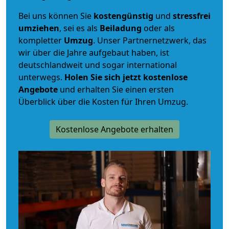
Bei uns können Sie
kostengünstig
und
stressfrei
umziehen
, sei es als
Beiladung
oder als
kompletter
Umzug
. Unser Partnernetzwerk, das
wir über die Jahre aufgebaut haben, ist
deutschlandweit und sogar international
unterwegs.
Holen Sie sich jetzt kostenlose
Angebote
und erhalten Sie einen ersten
Überblick über die Kosten für Ihren Umzug.
Kostenlose Angebote erhalten