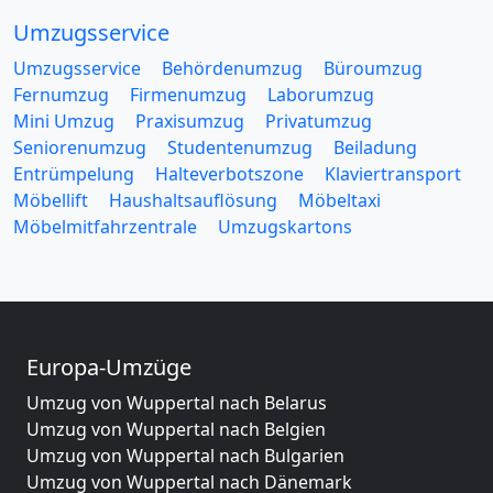
Umzugsservice
Umzugsservice
Behördenumzug
Büroumzug
Fernumzug
Firmenumzug
Laborumzug
Mini Umzug
Praxisumzug
Privatumzug
Seniorenumzug
Studentenumzug
Beiladung
Entrümpelung
Halteverbotszone
Klaviertransport
Möbellift
Haushaltsauflösung
Möbeltaxi
Möbelmitfahrzentrale
Umzugskartons
Europa-Umzüge
Umzug von Wuppertal nach Belarus
Umzug von Wuppertal nach Belgien
Umzug von Wuppertal nach Bulgarien
Umzug von Wuppertal nach Dänemark