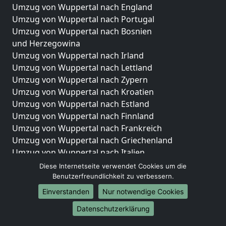
Umzug von Wuppertal nach England
Umzug von Wuppertal nach Portugal
Umzug von Wuppertal nach Bosnien
und Herzegowina
Umzug von Wuppertal nach Irland
Umzug von Wuppertal nach Lettland
Umzug von Wuppertal nach Zypern
Umzug von Wuppertal nach Kroatien
Umzug von Wuppertal nach Estland
Umzug von Wuppertal nach Finnland
Umzug von Wuppertal nach Frankreich
Umzug von Wuppertal nach Griechenland
Umzug von Wuppertal nach Italien
Umzug von Wuppertal nach Liechtenstein
Diese Internetseite verwendet Cookies um die
Umzug von Wuppertal nach Luxemburg
Benutzerfreundlichkeit zu verbessern.
Umzug von Wuppertal nach Niederlande
Einverstanden
Nur notwendige Cookies
Umzug von Wuppertal nach Norwegen
Datenschutzerklärung
Umzüge-Deutschlandweit