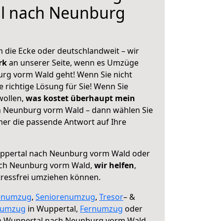
l nach Neunburg
 die Ecke oder deutschlandweit – wir
erk
an unserer Seite, wenn es Umzüge
rg vorm Wald geht! Wenn Sie nicht
e richtige Lösung für Sie! Wenn Sie
wollen,
was kostet überhaupt mein
 Neunburg vorm Wald – dann wählen Sie
mer die passende Antwort auf Ihre
pertal nach Neunburg vorm Wald oder
ach Neunburg vorm Wald,
wir helfen
,
tressfrei umziehen können.
enumzug
,
Seniorenumzug
,
Tresor
– &
numzug
in Wuppertal,
Fernumzug
oder
 Wuppertal nach Neunburg vorm Wald.