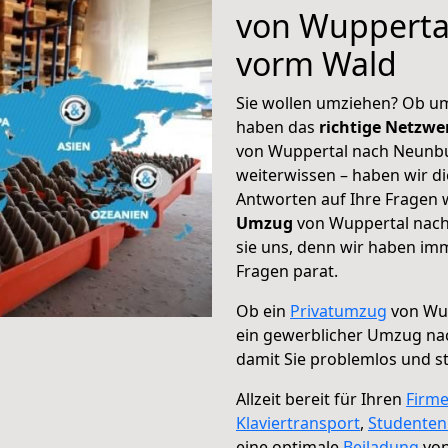
von Wupperta
vorm Wald
Sie wollen umziehen? Ob um
haben das
richtige Netzw
von Wuppertal nach Neunbu
weiterwissen – haben wir di
Antworten auf Ihre Fragen 
Umzug
von Wuppertal nach
sie uns, denn wir haben im
Fragen parat.
Ob ein
Privatumzug
von Wup
ein gewerblicher Umzug n
damit Sie problemlos und s
Allzeit bereit für Ihren
Firm
Klaviertransport
,
Studente
eine optimale
Beiladung
von