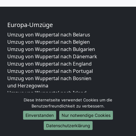
Europa-Umzüge
Umzug von Wuppertal nach Belarus
Umzug von Wuppertal nach Belgien
Umzug von Wuppertal nach Bulgarien
Umzug von Wuppertal nach Dänemark
Umzug von Wuppertal nach England
Umzug von Wuppertal nach Portugal
Umzug von Wuppertal nach Bosnien
und Herzegowina
Umzug von Wuppertal nach Irland
Umzug von Wuppertal nach Lettland
Diese Internetseite verwendet Cookies um die
Benutzerfreundlichkeit zu verbessern.
Umzug von Wuppertal nach Zypern
Umzug von Wuppertal nach Kroatien
Einverstanden
Nur notwendige Cookies
Umzug von Wuppertal nach Estland
Datenschutzerklärung
Umzug von Wuppertal nach Finnland