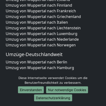
Umzug von Wuppertal nach Finnland
Umzug von Wuppertal nach Frankreich
Umzug von Wuppertal nach Griechenland
Umzug von Wuppertal nach Italien
Umzug von Wuppertal nach Liechtenstein
Umzug von Wuppertal nach Luxemburg
Umzug von Wuppertal nach Niederlande
Umzug von Wuppertal nach Norwegen
Umzüge-Deutschlandweit
Umzug von Wuppertal nach Berlin
Umzug von Wuppertal nach Hamburg
Umzug von Wuppertal nach München
Diese Internetseite verwendet Cookies um die
Umzug von Wuppertal nach Köln
Benutzerfreundlichkeit zu verbessern.
Umzug von Wuppertal nach Frankfurt am Main
Umzug von Wuppertal nach Stuttgart
Einverstanden
Nur notwendige Cookies
Umzug von Wuppertal nach Düsseldorf
Datenschutzerklärung
Umzug von Wuppertal nach Leipzig