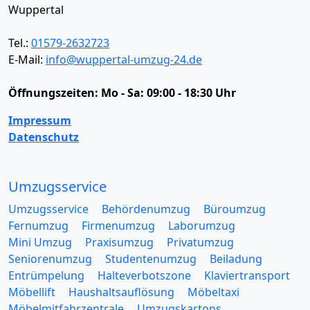
Wuppertal
Tel.:
01579-2632723
E-Mail:
info@wuppertal-umzug-24.de
Öffnungszeiten:
Mo - Sa: 09:00 - 18:30 Uhr
Impressum
Datenschutz
Umzugsservice
Umzugsservice
Behördenumzug
Büroumzug
Fernumzug
Firmenumzug
Laborumzug
Mini Umzug
Praxisumzug
Privatumzug
Seniorenumzug
Studentenumzug
Beiladung
Entrümpelung
Halteverbotszone
Klaviertransport
Möbellift
Haushaltsauflösung
Möbeltaxi
Möbelmitfahrzentrale
Umzugskartons