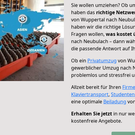
Sie wollen umziehen? Ob um
haben das
richtige Netzw
von Wuppertal nach Neubula
haben wir die richtige Lösu
Fragen wollen,
was kostet
nach Neubulach – dann wähl
die passende Antwort auf Ih
Ob ein
Privatumzug
von Wup
gewerblicher Umzug nach 
problemlos und stressfrei 
Allzeit bereit für Ihren
Firm
Klaviertransport
,
Studente
eine optimale
Beiladung
von
Erhalten Sie jetzt
in nur we
kostenfreie Angebote.