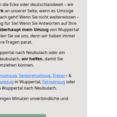
 die Ecke oder deutschlandweit – wir
erk
an unserer Seite, wenn es Umzüge
ch geht! Wenn Sie nicht weiterwissen –
ng für Sie! Wenn Sie Antworten auf Ihre
 überhaupt mein Umzug
von Wuppertal
en Sie sie uns, denn wir haben immer
re Fragen parat.
pertal nach Neubulach oder ein
Neubulach,
wir helfen
, damit Sie
umziehen können.
enumzug
,
Seniorenumzug
,
Tresor
– &
numzug
in Wuppertal,
Fernumzug
oder
 Wuppertal nach Neubulach.
nigen Minuten unverbindliche und