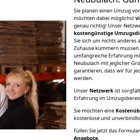
Sie planen einen Umzug vo
möchten dabei möglichst
v
genau richtig! Unser Netzw
kostengünstige Umzugsdi
Sie sich um nichts anderes 
Zuhause kümmern müssen. W
umfangreiche Erfahrung m
Neubulach mit jeglicher G
garantieren, dass wir für j
werden.
Unser
Netzwerk
ist sorgfäl
Erfahrung im Umzugsberei
Sie möchten eine
Kostenüb
kostenlose und unverbindli
Füllen Sie jetzt das Formula
Angebote.