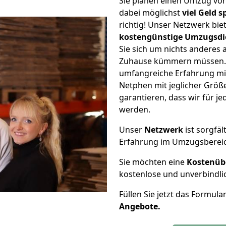
Sie planen einen Umzug vo
dabei möglichst
viel Geld 
richtig! Unser Netzwerk bi
kostengünstige Umzugsdi
Sie sich um nichts anderes 
Zuhause kümmern müssen. W
umfangreiche Erfahrung m
Netphen mit jeglicher Grö
garantieren, dass wir für j
werden.
Unser
Netzwerk
ist sorgfäl
Erfahrung im Umzugsberei
Sie möchten eine
Kostenüb
kostenlose und unverbindli
Füllen Sie jetzt das Formula
Angebote.