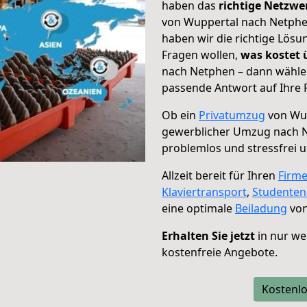
haben das
richtige Netzw
von Wuppertal nach Netphen
haben wir die richtige Lösu
Fragen wollen,
was kostet
nach Netphen – dann wählen
passende Antwort auf Ihre 
Ob ein
Privatumzug
von Wup
gewerblicher Umzug nach 
problemlos und stressfrei 
Allzeit bereit für Ihren
Firm
Klaviertransport
,
Studente
eine optimale
Beiladung
von
Erhalten Sie jetzt
in nur we
kostenfreie Angebote.
Kostenlo