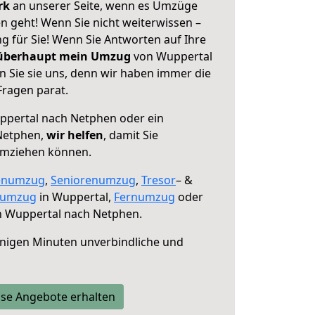
erk
an unserer Seite, wenn es Umzüge
 geht! Wenn Sie nicht weiterwissen –
ng für Sie! Wenn Sie Antworten auf Ihre
 überhaupt mein Umzug
von Wuppertal
 Sie sie uns, denn wir haben immer die
Fragen parat.
pertal nach Netphen oder ein
Netphen,
wir helfen
, damit Sie
umziehen können.
enumzug
,
Seniorenumzug
,
Tresor
– &
numzug
in Wuppertal,
Fernumzug
oder
 Wuppertal nach Netphen.
nigen Minuten unverbindliche und
se Angebote erhalten