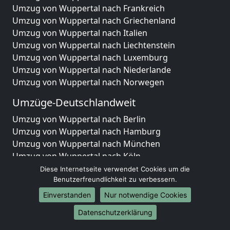
Umzug von Wuppertal nach Frankreich
Umzug von Wuppertal nach Griechenland
Umzug von Wuppertal nach Italien
Umzug von Wuppertal nach Liechtenstein
Umzug von Wuppertal nach Luxemburg
Umzug von Wuppertal nach Niederlande
Umzug von Wuppertal nach Norwegen
Umzüge-Deutschlandweit
Umzug von Wuppertal nach Berlin
Umzug von Wuppertal nach Hamburg
Umzug von Wuppertal nach München
Umzug von Wuppertal nach Köln
Umzug von Wuppertal nach Frankfurt am Main
Diese Internetseite verwendet Cookies um die
Umzug von Wuppertal nach Stuttgart
Benutzerfreundlichkeit zu verbessern.
Umzug von Wuppertal nach Düsseldorf
Einverstanden
Nur notwendige Cookies
Umzug von Wuppertal nach Leipzig
Datenschutzerklärung
Umzug von Wuppertal nach Dortmund
Umzug von Wuppertal nach Essen