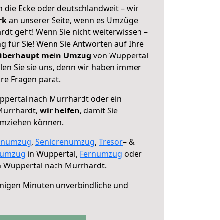
 die Ecke oder deutschlandweit – wir
erk
an unserer Seite, wenn es Umzüge
dt geht! Wenn Sie nicht weiterwissen –
ng für Sie! Wenn Sie Antworten auf Ihre
 überhaupt mein Umzug
von Wuppertal
en Sie sie uns, denn wir haben immer
re Fragen parat.
pertal nach Murrhardt oder ein
Murrhardt,
wir helfen
, damit Sie
umziehen können.
enumzug
,
Seniorenumzug
,
Tresor
– &
numzug
in Wuppertal,
Fernumzug
oder
 Wuppertal nach Murrhardt.
nigen Minuten unverbindliche und