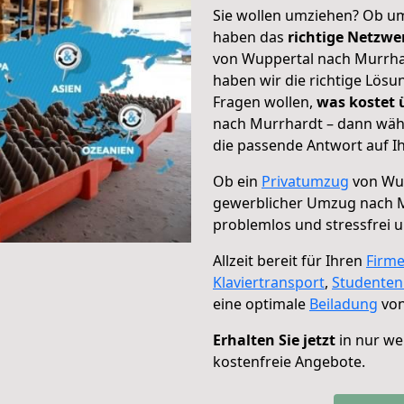
Sie wollen umziehen? Ob um
haben das
richtige Netzw
von Wuppertal nach Murrhar
haben wir die richtige Lösu
Fragen wollen,
was kostet
nach Murrhardt – dann wähl
die passende Antwort auf Ih
Ob ein
Privatumzug
von Wup
gewerblicher Umzug nach 
problemlos und stressfrei 
Allzeit bereit für Ihren
Firm
Klaviertransport
,
Studente
eine optimale
Beiladung
von
Erhalten Sie jetzt
in nur we
kostenfreie Angebote.