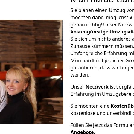
Sie planen einen Umzug vo
möchten dabei möglichst
v
genau richtig! Unser Netzw
kostengünstige Umzugsdi
Sie sich um nichts anderes 
Zuhause kümmern müssen. W
umfangreiche Erfahrung m
Murrhardt mit jeglicher G
garantieren, dass wir für j
werden.
Unser
Netzwerk
ist sorgfäl
Erfahrung im Umzugsberei
Sie möchten eine
Kostenüb
kostenlose und unverbindli
Füllen Sie jetzt das Formula
Angebote.