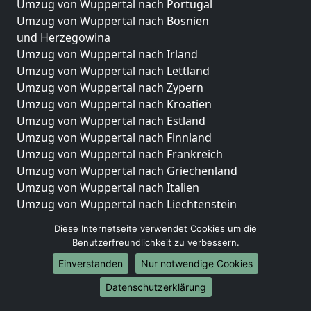
Umzug von Wuppertal nach Portugal
Umzug von Wuppertal nach Bosnien
und Herzegowina
Umzug von Wuppertal nach Irland
Umzug von Wuppertal nach Lettland
Umzug von Wuppertal nach Zypern
Umzug von Wuppertal nach Kroatien
Umzug von Wuppertal nach Estland
Umzug von Wuppertal nach Finnland
Umzug von Wuppertal nach Frankreich
Umzug von Wuppertal nach Griechenland
Umzug von Wuppertal nach Italien
Umzug von Wuppertal nach Liechtenstein
Umzug von Wuppertal nach Luxemburg
Diese Internetseite verwendet Cookies um die
Umzug von Wuppertal nach Niederlande
Benutzerfreundlichkeit zu verbessern.
Umzug von Wuppertal nach Norwegen
Einverstanden
Nur notwendige Cookies
Umzüge-Deutschlandweit
Datenschutzerklärung
Umzug von Wuppertal nach Berlin