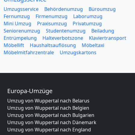
Umzugsservice
Behördenumzug
Büroumzug
Fernumzug
Firmenumzug
Laborumzug
Mini Umzug
Praxisumzug
Privatumzug
Seniorenumzug
Studentenumzug
Beiladung
Entrümpelung
Halteverbotszone
Klaviertransport
Möbellift
Haushaltsauflösung
Möbeltaxi
Möbelmitfahrzentrale
Umzugskartons
Europa-Umzüge
Umzug von Wuppertal nach Belarus
Umzug von Wuppertal nach Belgien
Umzug von Wuppertal nach Bulgarien
Umzug von Wuppertal nach Dänemark
Umzug von Wuppertal nach England