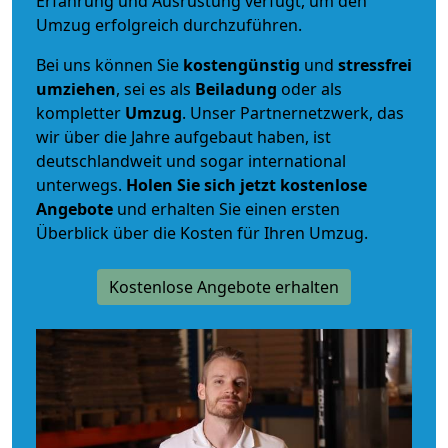
Erfahrung und Ausrüstung verfügt, um den
Umzug erfolgreich durchzuführen.
Bei uns können Sie
kostengünstig
und
stressfrei
umziehen
, sei es als
Beiladung
oder als
kompletter
Umzug
. Unser Partnernetzwerk, das
wir über die Jahre aufgebaut haben, ist
deutschlandweit und sogar international
unterwegs.
Holen Sie sich jetzt kostenlose
Angebote
und erhalten Sie einen ersten
Überblick über die Kosten für Ihren Umzug.
Kostenlose Angebote erhalten