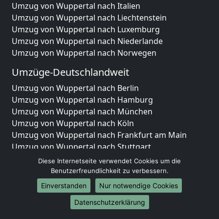
Umzug von Wuppertal nach Italien
Umzug von Wuppertal nach Liechtenstein
Umzug von Wuppertal nach Luxemburg
Umzug von Wuppertal nach Niederlande
Umzug von Wuppertal nach Norwegen
Umzüge-Deutschlandweit
Umzug von Wuppertal nach Berlin
Umzug von Wuppertal nach Hamburg
Umzug von Wuppertal nach München
Umzug von Wuppertal nach Köln
Umzug von Wuppertal nach Frankfurt am Main
Umzug von Wuppertal nach Stuttgart
Umzug von Wuppertal nach Düsseldorf
Diese Internetseite verwendet Cookies um die
Umzug von Wuppertal nach Leipzig
Benutzerfreundlichkeit zu verbessern.
Umzug von Wuppertal nach Dortmund
Einverstanden
Nur notwendige Cookies
Umzug von Wuppertal nach Essen
Datenschutzerklärung
Umzug von Wuppertal nach Bremen
Umzug von Wuppertal nach Dresden