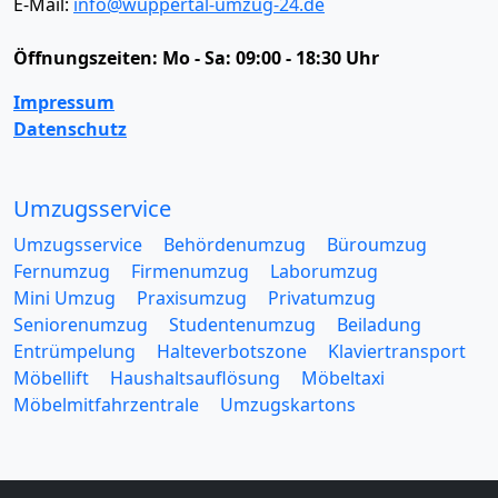
E-Mail:
info@wuppertal-umzug-24.de
Öffnungszeiten:
Mo - Sa: 09:00 - 18:30 Uhr
Impressum
Datenschutz
Umzugsservice
Umzugsservice
Behördenumzug
Büroumzug
Fernumzug
Firmenumzug
Laborumzug
Mini Umzug
Praxisumzug
Privatumzug
Seniorenumzug
Studentenumzug
Beiladung
Entrümpelung
Halteverbotszone
Klaviertransport
Möbellift
Haushaltsauflösung
Möbeltaxi
Möbelmitfahrzentrale
Umzugskartons