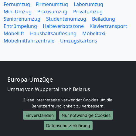
Fernumzug
Firmenumzug
Laborumzug
Mini Umzug
Praxisumzug
Privatumzug
Seniorenumzug
Studentenumzug
Beiladung
Entrümpelung
Halteverbotszone
Klaviertransport
Möbellift
Haushaltsauflösung
Möbeltaxi
Möbelmitfahrzentrale
Umzugskartons
Europa-Umzüge
Umzug von Wuppertal nach Belarus
Umzug von Wuppertal nach Belgien
Diese Internetseite verwendet Cookies um die
Umzug von Wuppertal nach Bulgarien
Benutzerfreundlichkeit zu verbessern.
Umzug von Wuppertal nach Dänemark
Einverstanden
Nur notwendige Cookies
Umzug von Wuppertal nach England
Umzug von Wuppertal nach Portugal
Datenschutzerklärung
Umzug von Wuppertal nach Bosnien