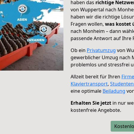
haben das
richtige Netzw
von Wuppertal nach Monheim
haben wir die richtige Lösu
Fragen wollen,
was kostet
nach Monheim – dann wählen
passende Antwort auf Ihre 
Ob ein
Privatumzug
von Wup
gewerblicher Umzug nach
problemlos und stressfrei 
Allzeit bereit für Ihren
Firm
Klaviertransport
,
Studente
eine optimale
Beiladung
von
Erhalten Sie jetzt
in nur we
kostenfreie Angebote.
Kostenlo