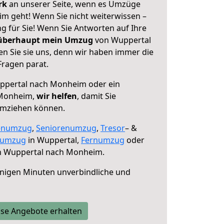
erk
an unserer Seite, wenn es Umzüge
 geht! Wenn Sie nicht weiterwissen –
ng für Sie! Wenn Sie Antworten auf Ihre
 überhaupt mein Umzug
von Wuppertal
 Sie sie uns, denn wir haben immer die
Fragen parat.
pertal nach Monheim oder ein
 Monheim,
wir helfen
, damit Sie
umziehen können.
enumzug
,
Seniorenumzug
,
Tresor
– &
numzug
in Wuppertal,
Fernumzug
oder
 Wuppertal nach Monheim.
nigen Minuten unverbindliche und
se Angebote erhalten