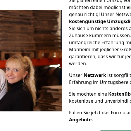
Sie planen einen Umzug v
möchten dabei möglichst
v
genau richtig! Unser Netzw
kostengünstige Umzugsdi
Sie sich um nichts anderes 
Zuhause kümmern müssen. W
umfangreiche Erfahrung m
Monheim mit jeglicher Grö
garantieren, dass wir für j
werden.
Unser
Netzwerk
ist sorgfäl
Erfahrung im Umzugsberei
Sie möchten eine
Kostenüb
kostenlose und unverbindli
Füllen Sie jetzt das Formula
Angebote.