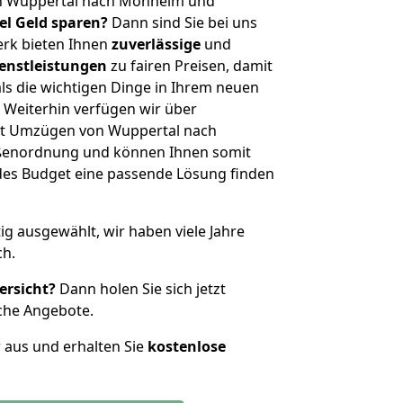
on Wuppertal nach Monheim und
iel Geld sparen?
Dann sind Sie bei uns
erk bieten Ihnen
zuverlässige
und
enstleistungen
zu fairen Preisen, damit
als die wichtigen Dinge in Ihrem neuen
eiterhin verfügen wir über
it Umzügen von Wuppertal nach
ßenordnung und können Ihnen somit
edes Budget eine passende Lösung finden
tig ausgewählt, wir haben viele Jahre
ch.
ersicht?
Dann holen Sie sich jetzt
che Angebote.
r aus und erhalten Sie
kostenlose