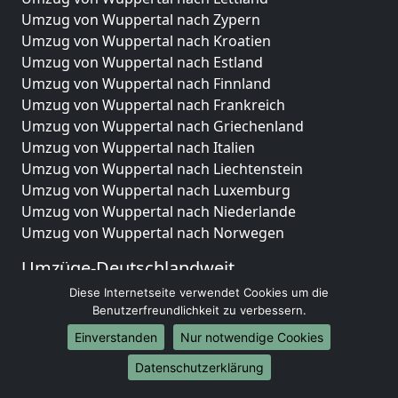
Umzug von Wuppertal nach Zypern
Umzug von Wuppertal nach Kroatien
Umzug von Wuppertal nach Estland
Umzug von Wuppertal nach Finnland
Umzug von Wuppertal nach Frankreich
Umzug von Wuppertal nach Griechenland
Umzug von Wuppertal nach Italien
Umzug von Wuppertal nach Liechtenstein
Umzug von Wuppertal nach Luxemburg
Umzug von Wuppertal nach Niederlande
Umzug von Wuppertal nach Norwegen
Umzüge-Deutschlandweit
Diese Internetseite verwendet Cookies um die
Umzug von Wuppertal nach Berlin
Benutzerfreundlichkeit zu verbessern.
Umzug von Wuppertal nach Hamburg
Umzug von Wuppertal nach München
Einverstanden
Nur notwendige Cookies
Umzug von Wuppertal nach Köln
Datenschutzerklärung
Umzug von Wuppertal nach Frankfurt am Main