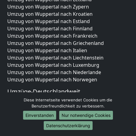
Umzug von Wuppertal nach Zypern
Umzug von Wuppertal nach Kroatien
Umzug von Wuppertal nach Estland
Umzug von Wuppertal nach Finnland
Umzug von Wuppertal nach Frankreich
Umzug von Wuppertal nach Griechenland
Umzug von Wuppertal nach Italien
Umzug von Wuppertal nach Liechtenstein
Umzug von Wuppertal nach Luxemburg
Umzug von Wuppertal nach Niederlande
Umzug von Wuppertal nach Norwegen
Umzüge-Deutschlandweit
Diese Internetseite verwendet Cookies um die
Umzug von Wuppertal nach Berlin
Benutzerfreundlichkeit zu verbessern.
Umzug von Wuppertal nach Hamburg
Umzug von Wuppertal nach München
Einverstanden
Nur notwendige Cookies
Umzug von Wuppertal nach Köln
Datenschutzerklärung
Umzug von Wuppertal nach Frankfurt am Main