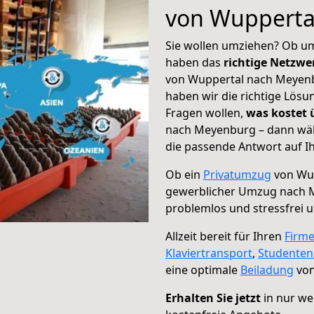
von Wupperta
Sie wollen umziehen? Ob um
haben das
richtige Netzw
von Wuppertal nach Meyenbu
haben wir die richtige Lösu
Fragen wollen,
was kostet
nach Meyenburg – dann wäh
die passende Antwort auf Ih
Ob ein
Privatumzug
von Wup
gewerblicher Umzug nach 
problemlos und stressfrei 
Allzeit bereit für Ihren
Firm
Klaviertransport
,
Studente
eine optimale
Beiladung
von
Erhalten Sie jetzt
in nur we