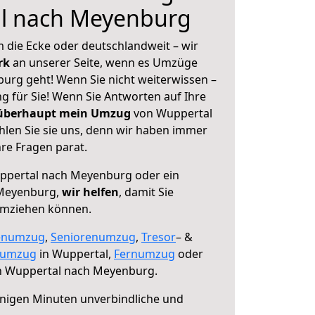
l nach Meyenburg
 die Ecke oder deutschlandweit – wir
erk
an unserer Seite, wenn es Umzüge
rg geht! Wenn Sie nicht weiterwissen –
ng für Sie! Wenn Sie Antworten auf Ihre
 überhaupt mein Umzug
von Wuppertal
len Sie sie uns, denn wir haben immer
re Fragen parat.
pertal nach Meyenburg oder ein
Meyenburg,
wir helfen
, damit Sie
umziehen können.
enumzug
,
Seniorenumzug
,
Tresor
– &
numzug
in Wuppertal,
Fernumzug
oder
 Wuppertal nach Meyenburg.
nigen Minuten unverbindliche und