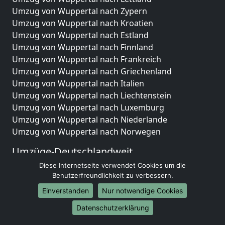
Umzug von Wuppertal nach Zypern
Umzug von Wuppertal nach Kroatien
Umzug von Wuppertal nach Estland
Umzug von Wuppertal nach Finnland
Umzug von Wuppertal nach Frankreich
Umzug von Wuppertal nach Griechenland
Umzug von Wuppertal nach Italien
Umzug von Wuppertal nach Liechtenstein
Umzug von Wuppertal nach Luxemburg
Umzug von Wuppertal nach Niederlande
Umzug von Wuppertal nach Norwegen
Umzüge-Deutschlandweit
Diese Internetseite verwendet Cookies um die
Umzug von Wuppertal nach Berlin
Benutzerfreundlichkeit zu verbessern.
Umzug von Wuppertal nach Hamburg
Umzug von Wuppertal nach München
Einverstanden
Nur notwendige Cookies
Umzug von Wuppertal nach Köln
Datenschutzerklärung
Umzug von Wuppertal nach Frankfurt am Main