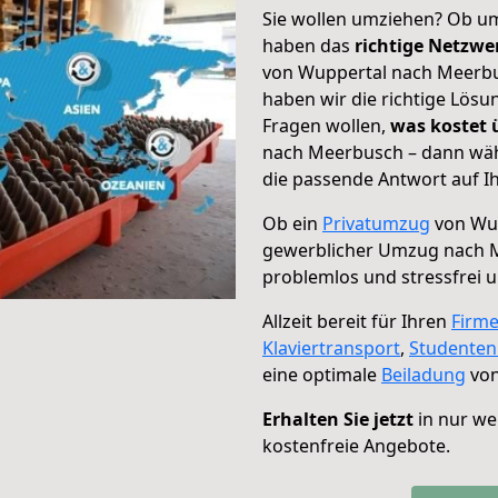
Sie wollen umziehen? Ob um
haben das
richtige Netzw
von Wuppertal nach Meerbus
haben wir die richtige Lösu
Fragen wollen,
was kostet
nach Meerbusch – dann wähl
die passende Antwort auf Ih
Ob ein
Privatumzug
von Wup
gewerblicher Umzug nach 
problemlos und stressfrei 
Allzeit bereit für Ihren
Firm
Klaviertransport
,
Studente
eine optimale
Beiladung
von
Erhalten Sie jetzt
in nur we
kostenfreie Angebote.