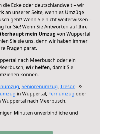
 die Ecke oder deutschlandweit – wir
erk
an unserer Seite, wenn es Umzüge
ch geht! Wenn Sie nicht weiterwissen –
ng für Sie! Wenn Sie Antworten auf Ihre
 überhaupt mein Umzug
von Wuppertal
en Sie sie uns, denn wir haben immer
re Fragen parat.
pertal nach Meerbusch oder ein
Meerbusch,
wir helfen
, damit Sie
umziehen können.
enumzug
,
Seniorenumzug
,
Tresor
– &
numzug
in Wuppertal,
Fernumzug
oder
 Wuppertal nach Meerbusch.
nigen Minuten unverbindliche und