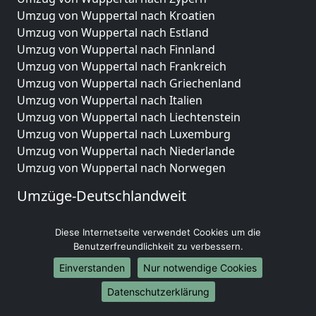
Umzug von Wuppertal nach Kroatien
Umzug von Wuppertal nach Estland
Umzug von Wuppertal nach Finnland
Umzug von Wuppertal nach Frankreich
Umzug von Wuppertal nach Griechenland
Umzug von Wuppertal nach Italien
Umzug von Wuppertal nach Liechtenstein
Umzug von Wuppertal nach Luxemburg
Umzug von Wuppertal nach Niederlande
Umzug von Wuppertal nach Norwegen
Umzüge-Deutschlandweit
Umzug von Wuppertal nach Berlin
Diese Internetseite verwendet Cookies um die
Umzug von Wuppertal nach Hamburg
Benutzerfreundlichkeit zu verbessern.
Umzug von Wuppertal nach München
Umzug von Wuppertal nach Köln
Einverstanden
Nur notwendige Cookies
Umzug von Wuppertal nach Frankfurt am Main
Datenschutzerklärung
Umzug von Wuppertal nach Stuttgart