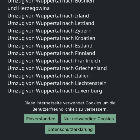
Umzug von Wuppertal nach Bosnien
und Herzegowina
Umzug von Wuppertal nach Irland
Umzug von Wuppertal nach Lettland
Umzug von Wuppertal nach Zypern
Umzug von Wuppertal nach Kroatien
Umzug von Wuppertal nach Estland
Umzug von Wuppertal nach Finnland
Umzug von Wuppertal nach Frankreich
Umzug von Wuppertal nach Griechenland
Umzug von Wuppertal nach Italien
Umzug von Wuppertal nach Liechtenstein
Umzug von Wuppertal nach Luxemburg
Umzug von Wuppertal nach Niederlande
Diese Internetseite verwendet Cookies um die
Umzug von Wuppertal nach Norwegen
Benutzerfreundlichkeit zu verbessern.
Umzüge-Deutschlandweit
Einverstanden
Nur notwendige Cookies
Umzug von Wuppertal nach Berlin
Datenschutzerklärung
Umzug von Wuppertal nach Hamburg