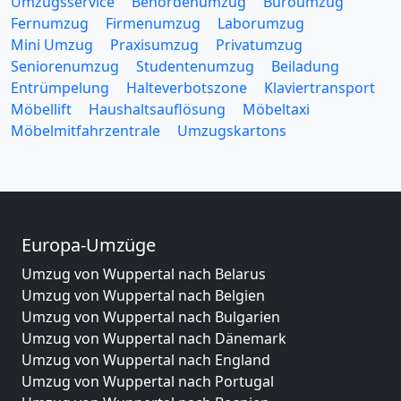
Umzugsservice
Behördenumzug
Büroumzug
Fernumzug
Firmenumzug
Laborumzug
Mini Umzug
Praxisumzug
Privatumzug
Seniorenumzug
Studentenumzug
Beiladung
Entrümpelung
Halteverbotszone
Klaviertransport
Möbellift
Haushaltsauflösung
Möbeltaxi
Möbelmitfahrzentrale
Umzugskartons
Europa-Umzüge
Umzug von Wuppertal nach Belarus
Umzug von Wuppertal nach Belgien
Umzug von Wuppertal nach Bulgarien
Umzug von Wuppertal nach Dänemark
Umzug von Wuppertal nach England
Umzug von Wuppertal nach Portugal