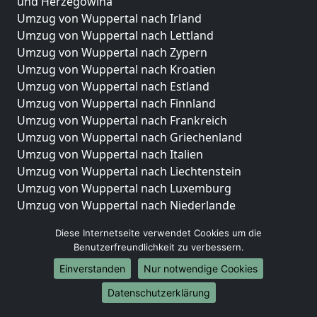
und Herzegowina
Umzug von Wuppertal nach Irland
Umzug von Wuppertal nach Lettland
Umzug von Wuppertal nach Zypern
Umzug von Wuppertal nach Kroatien
Umzug von Wuppertal nach Estland
Umzug von Wuppertal nach Finnland
Umzug von Wuppertal nach Frankreich
Umzug von Wuppertal nach Griechenland
Umzug von Wuppertal nach Italien
Umzug von Wuppertal nach Liechtenstein
Umzug von Wuppertal nach Luxemburg
Umzug von Wuppertal nach Niederlande
Umzug von Wuppertal nach Norwegen
Diese Internetseite verwendet Cookies um die
Umzüge-Deutschlandweit
Benutzerfreundlichkeit zu verbessern.
Einverstanden
Nur notwendige Cookies
Umzug von Wuppertal nach Berlin
Umzug von Wuppertal nach Hamburg
Datenschutzerklärung
Umzug von Wuppertal nach München