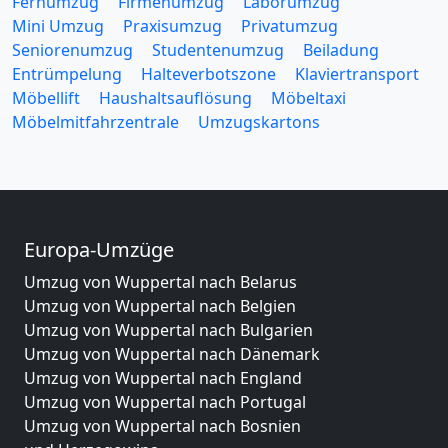
Fernumzug
Firmenumzug
Laborumzug
Mini Umzug
Praxisumzug
Privatumzug
Seniorenumzug
Studentenumzug
Beiladung
Entrümpelung
Halteverbotszone
Klaviertransport
Möbellift
Haushaltsauflösung
Möbeltaxi
Möbelmitfahrzentrale
Umzugskartons
Europa-Umzüge
Umzug von Wuppertal nach Belarus
Umzug von Wuppertal nach Belgien
Umzug von Wuppertal nach Bulgarien
Umzug von Wuppertal nach Dänemark
Umzug von Wuppertal nach England
Umzug von Wuppertal nach Portugal
Umzug von Wuppertal nach Bosnien