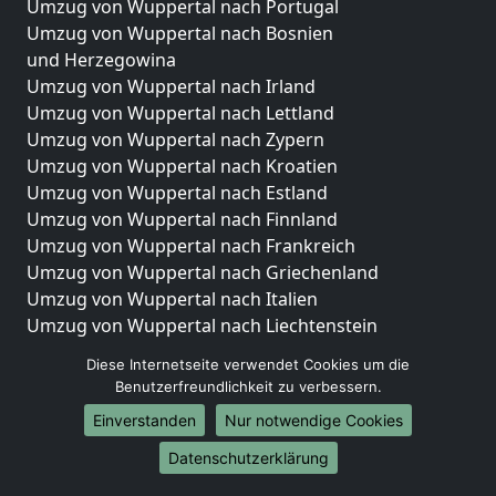
Umzug von Wuppertal nach Portugal
Umzug von Wuppertal nach Bosnien
und Herzegowina
Umzug von Wuppertal nach Irland
Umzug von Wuppertal nach Lettland
Umzug von Wuppertal nach Zypern
Umzug von Wuppertal nach Kroatien
Umzug von Wuppertal nach Estland
Umzug von Wuppertal nach Finnland
Umzug von Wuppertal nach Frankreich
Umzug von Wuppertal nach Griechenland
Umzug von Wuppertal nach Italien
Umzug von Wuppertal nach Liechtenstein
Umzug von Wuppertal nach Luxemburg
Diese Internetseite verwendet Cookies um die
Umzug von Wuppertal nach Niederlande
Benutzerfreundlichkeit zu verbessern.
Umzug von Wuppertal nach Norwegen
Einverstanden
Nur notwendige Cookies
Umzüge-Deutschlandweit
Datenschutzerklärung
Umzug von Wuppertal nach Berlin