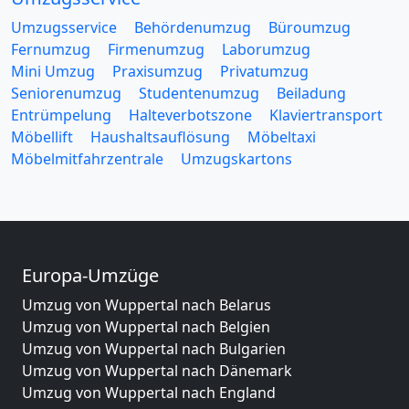
Umzugsservice
Behördenumzug
Büroumzug
Fernumzug
Firmenumzug
Laborumzug
Mini Umzug
Praxisumzug
Privatumzug
Seniorenumzug
Studentenumzug
Beiladung
Entrümpelung
Halteverbotszone
Klaviertransport
Möbellift
Haushaltsauflösung
Möbeltaxi
Möbelmitfahrzentrale
Umzugskartons
Europa-Umzüge
Umzug von Wuppertal nach Belarus
Umzug von Wuppertal nach Belgien
Umzug von Wuppertal nach Bulgarien
Umzug von Wuppertal nach Dänemark
Umzug von Wuppertal nach England