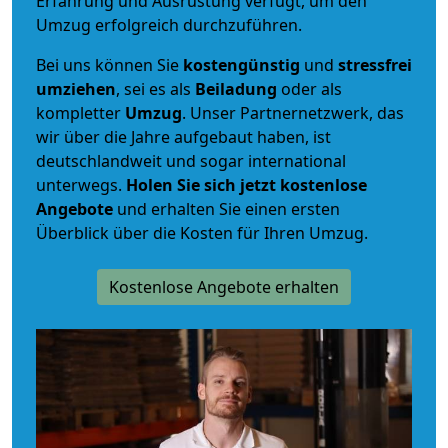
Erfahrung und Ausrüstung verfügt, um den
Umzug erfolgreich durchzuführen.
Bei uns können Sie
kostengünstig
und
stressfrei
umziehen
, sei es als
Beiladung
oder als
kompletter
Umzug
. Unser Partnernetzwerk, das
wir über die Jahre aufgebaut haben, ist
deutschlandweit und sogar international
unterwegs.
Holen Sie sich jetzt kostenlose
Angebote
und erhalten Sie einen ersten
Überblick über die Kosten für Ihren Umzug.
Kostenlose Angebote erhalten