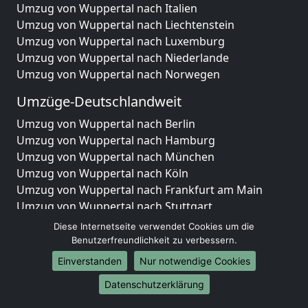
Umzug von Wuppertal nach Italien
Umzug von Wuppertal nach Liechtenstein
Umzug von Wuppertal nach Luxemburg
Umzug von Wuppertal nach Niederlande
Umzug von Wuppertal nach Norwegen
Umzüge-Deutschlandweit
Umzug von Wuppertal nach Berlin
Umzug von Wuppertal nach Hamburg
Umzug von Wuppertal nach München
Umzug von Wuppertal nach Köln
Umzug von Wuppertal nach Frankfurt am Main
Umzug von Wuppertal nach Stuttgart
Umzug von Wuppertal nach Düsseldorf
Diese Internetseite verwendet Cookies um die
Umzug von Wuppertal nach Leipzig
Benutzerfreundlichkeit zu verbessern.
Umzug von Wuppertal nach Dortmund
Einverstanden
Nur notwendige Cookies
Umzug von Wuppertal nach Essen
Datenschutzerklärung
Umzug von Wuppertal nach Bremen
Umzug von Wuppertal nach Dresden