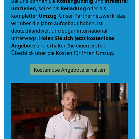
Bei uns können Sie
kostengünstig
und
stressfrei
umziehen
, sei es als
Beiladung
oder als
kompletter
Umzug
. Unser Partnernetzwerk, das
wir über die Jahre aufgebaut haben, ist
deutschlandweit und sogar international
unterwegs.
Holen Sie sich jetzt kostenlose
Angebote
und erhalten Sie einen ersten
Überblick über die Kosten für Ihren Umzug.
Kostenlose Angebote erhalten