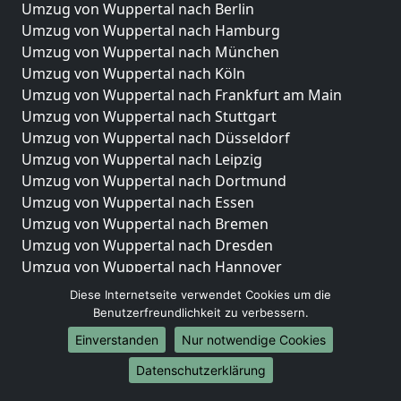
Umzug von Wuppertal nach Berlin
Umzug von Wuppertal nach Hamburg
Umzug von Wuppertal nach München
Umzug von Wuppertal nach Köln
Umzug von Wuppertal nach Frankfurt am Main
Umzug von Wuppertal nach Stuttgart
Umzug von Wuppertal nach Düsseldorf
Umzug von Wuppertal nach Leipzig
Umzug von Wuppertal nach Dortmund
Umzug von Wuppertal nach Essen
Umzug von Wuppertal nach Bremen
Umzug von Wuppertal nach Dresden
Umzug von Wuppertal nach Hannover
Umzug von Wuppertal nach Nürnberg
Diese Internetseite verwendet Cookies um die
Umzug von Wuppertal nach Duisburg
Benutzerfreundlichkeit zu verbessern.
Umzug von Wuppertal nach Bochum
Einverstanden
Nur notwendige Cookies
Umzug von Wuppertal nach Wuppertal
Datenschutzerklärung
Umzug von Wuppertal nach Bielefeld
Umzug von Wuppertal nach Bonn