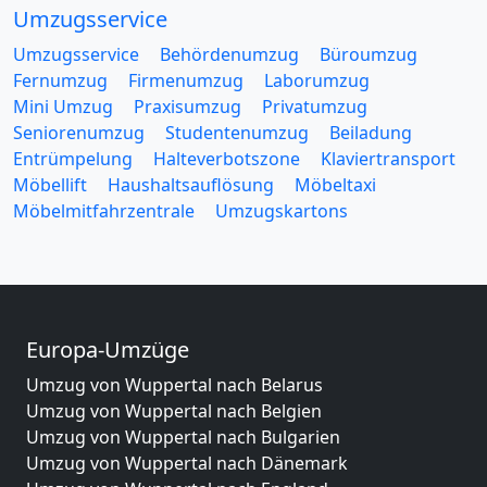
Umzugsservice
Umzugsservice
Behördenumzug
Büroumzug
Fernumzug
Firmenumzug
Laborumzug
Mini Umzug
Praxisumzug
Privatumzug
Seniorenumzug
Studentenumzug
Beiladung
Entrümpelung
Halteverbotszone
Klaviertransport
Möbellift
Haushaltsauflösung
Möbeltaxi
Möbelmitfahrzentrale
Umzugskartons
Europa-Umzüge
Umzug von Wuppertal nach Belarus
Umzug von Wuppertal nach Belgien
Umzug von Wuppertal nach Bulgarien
Umzug von Wuppertal nach Dänemark