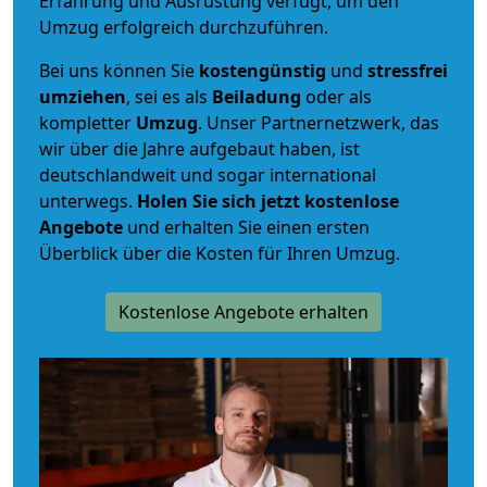
Erfahrung und Ausrüstung verfügt, um den
Umzug erfolgreich durchzuführen.
Bei uns können Sie
kostengünstig
und
stressfrei
umziehen
, sei es als
Beiladung
oder als
kompletter
Umzug
. Unser Partnernetzwerk, das
wir über die Jahre aufgebaut haben, ist
deutschlandweit und sogar international
unterwegs.
Holen Sie sich jetzt kostenlose
Angebote
und erhalten Sie einen ersten
Überblick über die Kosten für Ihren Umzug.
Kostenlose Angebote erhalten