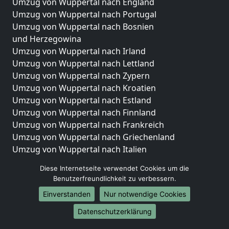
Umzug von Wuppertal nach England
Umzug von Wuppertal nach Portugal
Umzug von Wuppertal nach Bosnien
und Herzegowina
Umzug von Wuppertal nach Irland
Umzug von Wuppertal nach Lettland
Umzug von Wuppertal nach Zypern
Umzug von Wuppertal nach Kroatien
Umzug von Wuppertal nach Estland
Umzug von Wuppertal nach Finnland
Umzug von Wuppertal nach Frankreich
Umzug von Wuppertal nach Griechenland
Umzug von Wuppertal nach Italien
Umzug von Wuppertal nach Liechtenstein
Diese Internetseite verwendet Cookies um die
Umzug von Wuppertal nach Luxemburg
Benutzerfreundlichkeit zu verbessern.
Umzug von Wuppertal nach Niederlande
Einverstanden
Nur notwendige Cookies
Umzug von Wuppertal nach Norwegen
Datenschutzerklärung
Umzüge-Deutschlandweit