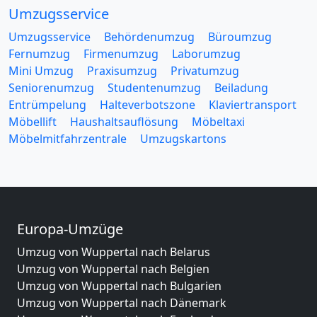
Umzugsservice
Umzugsservice
Behördenumzug
Büroumzug
Fernumzug
Firmenumzug
Laborumzug
Mini Umzug
Praxisumzug
Privatumzug
Seniorenumzug
Studentenumzug
Beiladung
Entrümpelung
Halteverbotszone
Klaviertransport
Möbellift
Haushaltsauflösung
Möbeltaxi
Möbelmitfahrzentrale
Umzugskartons
Europa-Umzüge
Umzug von Wuppertal nach Belarus
Umzug von Wuppertal nach Belgien
Umzug von Wuppertal nach Bulgarien
Umzug von Wuppertal nach Dänemark