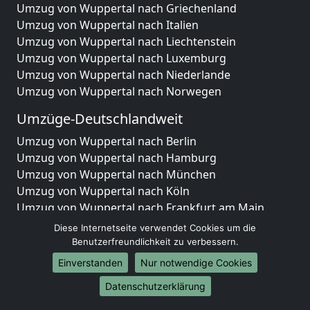
Umzug von Wuppertal nach Griechenland
Umzug von Wuppertal nach Italien
Umzug von Wuppertal nach Liechtenstein
Umzug von Wuppertal nach Luxemburg
Umzug von Wuppertal nach Niederlande
Umzug von Wuppertal nach Norwegen
Umzüge-Deutschlandweit
Umzug von Wuppertal nach Berlin
Umzug von Wuppertal nach Hamburg
Umzug von Wuppertal nach München
Umzug von Wuppertal nach Köln
Umzug von Wuppertal nach Frankfurt am Main
Umzug von Wuppertal nach Stuttgart
Diese Internetseite verwendet Cookies um die
Umzug von Wuppertal nach Düsseldorf
Benutzerfreundlichkeit zu verbessern.
Umzug von Wuppertal nach Leipzig
Einverstanden
Nur notwendige Cookies
Umzug von Wuppertal nach Dortmund
Datenschutzerklärung
Umzug von Wuppertal nach Essen
Umzug von Wuppertal nach Bremen