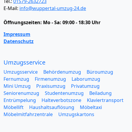
Tel.:
01579-2632723
E-Mail:
info@wuppertal-umzug-24.de
Öffnungszeiten:
Mo - Sa: 09:00 - 18:30 Uhr
Impressum
Datenschutz
Umzugsservice
Umzugsservice
Behördenumzug
Büroumzug
Fernumzug
Firmenumzug
Laborumzug
Mini Umzug
Praxisumzug
Privatumzug
Seniorenumzug
Studentenumzug
Beiladung
Entrümpelung
Halteverbotszone
Klaviertransport
Möbellift
Haushaltsauflösung
Möbeltaxi
Möbelmitfahrzentrale
Umzugskartons