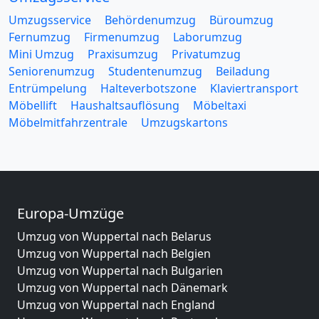
Umzugsservice
Behördenumzug
Büroumzug
Fernumzug
Firmenumzug
Laborumzug
Mini Umzug
Praxisumzug
Privatumzug
Seniorenumzug
Studentenumzug
Beiladung
Entrümpelung
Halteverbotszone
Klaviertransport
Möbellift
Haushaltsauflösung
Möbeltaxi
Möbelmitfahrzentrale
Umzugskartons
Europa-Umzüge
Umzug von Wuppertal nach Belarus
Umzug von Wuppertal nach Belgien
Umzug von Wuppertal nach Bulgarien
Umzug von Wuppertal nach Dänemark
Umzug von Wuppertal nach England