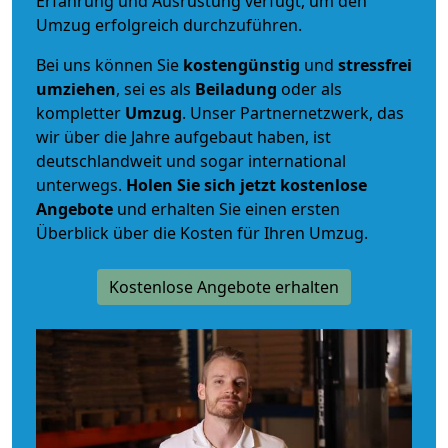
Erfahrung und Ausrüstung verfügt, um den
Umzug erfolgreich durchzuführen.
Bei uns können Sie
kostengünstig
und
stressfrei
umziehen
, sei es als
Beiladung
oder als
kompletter
Umzug
. Unser Partnernetzwerk, das
wir über die Jahre aufgebaut haben, ist
deutschlandweit und sogar international
unterwegs.
Holen Sie sich jetzt kostenlose
Angebote
und erhalten Sie einen ersten
Überblick über die Kosten für Ihren Umzug.
Kostenlose Angebote erhalten