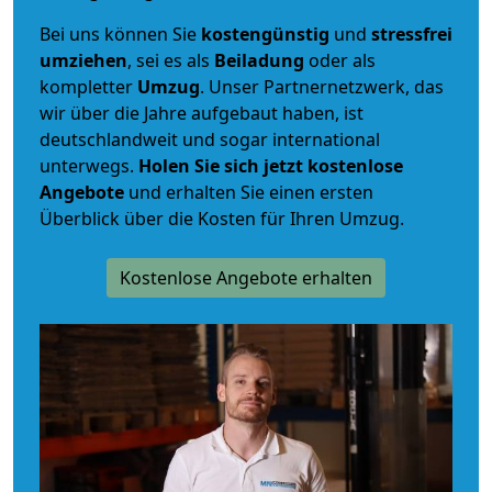
Bei uns können Sie
kostengünstig
und
stressfrei
umziehen
, sei es als
Beiladung
oder als
kompletter
Umzug
. Unser Partnernetzwerk, das
wir über die Jahre aufgebaut haben, ist
deutschlandweit und sogar international
unterwegs.
Holen Sie sich jetzt kostenlose
Angebote
und erhalten Sie einen ersten
Überblick über die Kosten für Ihren Umzug.
Kostenlose Angebote erhalten