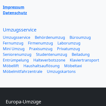
Impressum
Datenschutz
Umzugsservice
Umzugsservice
Behördenumzug
Büroumzug
Fernumzug
Firmenumzug
Laborumzug
Mini Umzug
Praxisumzug
Privatumzug
Seniorenumzug
Studentenumzug
Beiladung
Entrümpelung
Halteverbotszone
Klaviertransport
Möbellift
Haushaltsauflösung
Möbeltaxi
Möbelmitfahrzentrale
Umzugskartons
Europa-Umzüge