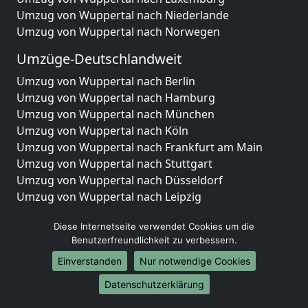
Umzug von Wuppertal nach Niederlande
Umzug von Wuppertal nach Norwegen
Umzüge-Deutschlandweit
Umzug von Wuppertal nach Berlin
Umzug von Wuppertal nach Hamburg
Umzug von Wuppertal nach München
Umzug von Wuppertal nach Köln
Umzug von Wuppertal nach Frankfurt am Main
Umzug von Wuppertal nach Stuttgart
Umzug von Wuppertal nach Düsseldorf
Umzug von Wuppertal nach Leipzig
Umzug von Wuppertal nach Dortmund
Diese Internetseite verwendet Cookies um die
Umzug von Wuppertal nach Essen
Benutzerfreundlichkeit zu verbessern.
Umzug von Wuppertal nach Bremen
Umzug von Wuppertal nach Dresden
Einverstanden
Nur notwendige Cookies
Umzug von Wuppertal nach Hannover
Datenschutzerklärung
Umzug von Wuppertal nach Nürnberg