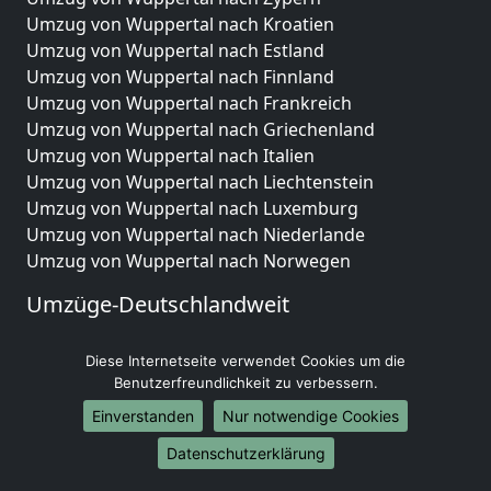
Umzug von Wuppertal nach Kroatien
Umzug von Wuppertal nach Estland
Umzug von Wuppertal nach Finnland
Umzug von Wuppertal nach Frankreich
Umzug von Wuppertal nach Griechenland
Umzug von Wuppertal nach Italien
Umzug von Wuppertal nach Liechtenstein
Umzug von Wuppertal nach Luxemburg
Umzug von Wuppertal nach Niederlande
Umzug von Wuppertal nach Norwegen
Umzüge-Deutschlandweit
Umzug von Wuppertal nach Berlin
Diese Internetseite verwendet Cookies um die
Umzug von Wuppertal nach Hamburg
Benutzerfreundlichkeit zu verbessern.
Umzug von Wuppertal nach München
Umzug von Wuppertal nach Köln
Einverstanden
Nur notwendige Cookies
Umzug von Wuppertal nach Frankfurt am Main
Datenschutzerklärung
Umzug von Wuppertal nach Stuttgart