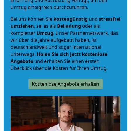
Erfahrung und Ausrüstung verfügt, um den
Umzug erfolgreich durchzuführen.
Bei uns können Sie
kostengünstig
und
stressfrei
umziehen
, sei es als
Beiladung
oder als
kompletter
Umzug
. Unser Partnernetzwerk, das
wir über die Jahre aufgebaut haben, ist
deutschlandweit und sogar international
unterwegs.
Holen Sie sich jetzt kostenlose
Angebote
und erhalten Sie einen ersten
Überblick über die Kosten für Ihren Umzug.
Kostenlose Angebote erhalten