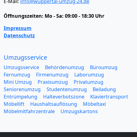
E-Mail:
info@wuppertal-umzug-24.de
Öffnungszeiten:
Mo - Sa: 09:00 - 18:30 Uhr
Impressum
Datenschutz
Umzugsservice
Umzugsservice
Behördenumzug
Büroumzug
Fernumzug
Firmenumzug
Laborumzug
Mini Umzug
Praxisumzug
Privatumzug
Seniorenumzug
Studentenumzug
Beiladung
Entrümpelung
Halteverbotszone
Klaviertransport
Möbellift
Haushaltsauflösung
Möbeltaxi
Möbelmitfahrzentrale
Umzugskartons