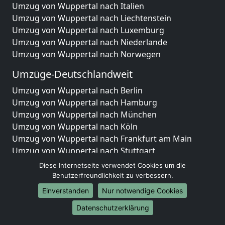
Umzug von Wuppertal nach Italien
Umzug von Wuppertal nach Liechtenstein
Umzug von Wuppertal nach Luxemburg
Umzug von Wuppertal nach Niederlande
Umzug von Wuppertal nach Norwegen
Umzüge-Deutschlandweit
Umzug von Wuppertal nach Berlin
Umzug von Wuppertal nach Hamburg
Umzug von Wuppertal nach München
Umzug von Wuppertal nach Köln
Umzug von Wuppertal nach Frankfurt am Main
Umzug von Wuppertal nach Stuttgart
Umzug von Wuppertal nach Düsseldorf
Diese Internetseite verwendet Cookies um die
Umzug von Wuppertal nach Leipzig
Benutzerfreundlichkeit zu verbessern.
Umzug von Wuppertal nach Dortmund
Einverstanden
Nur notwendige Cookies
Umzug von Wuppertal nach Essen
Datenschutzerklärung
Umzug von Wuppertal nach Bremen
Umzug von Wuppertal nach Dresden